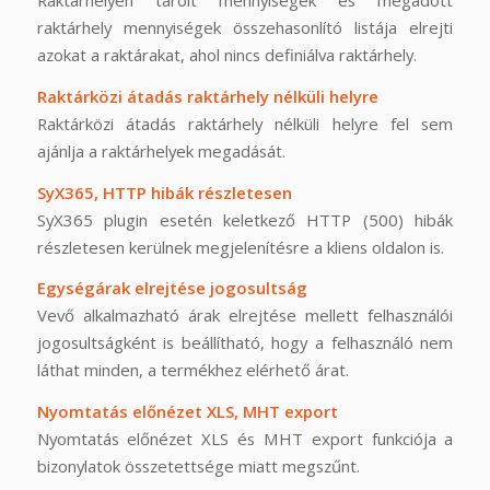
Raktárhelyen tárolt mennyiségek és megadott
raktárhely mennyiségek összehasonlító listája elrejti
azokat a raktárakat, ahol nincs definiálva raktárhely.
Raktárközi átadás raktárhely nélküli helyre
Raktárközi átadás raktárhely nélküli helyre fel sem
ajánlja a raktárhelyek megadását.
SyX365, HTTP hibák részletesen
SyX365 plugin esetén keletkező HTTP (500) hibák
részletesen kerülnek megjelenítésre a kliens oldalon is.
Egységárak elrejtése jogosultság
Vevő alkalmazható árak elrejtése mellett felhasználói
jogosultságként is beállítható, hogy a felhasználó nem
láthat minden, a termékhez elérhető árat.
Nyomtatás előnézet XLS, MHT export
Nyomtatás előnézet XLS és MHT export funkciója a
bizonylatok összetettsége miatt megszűnt.