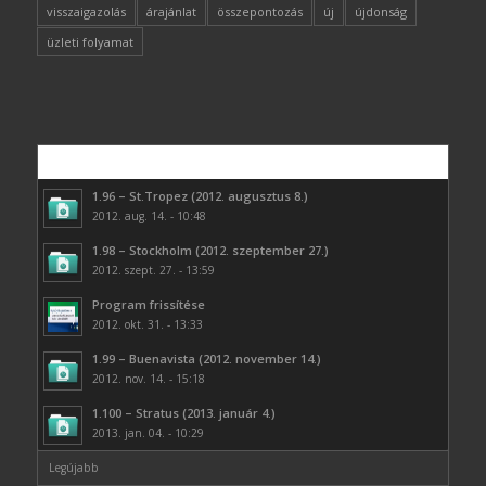
visszaigazolás
árajánlat
összepontozás
új
újdonság
üzleti folyamat
Népszerű
1.96 – St.Tropez (2012. augusztus 8.)
2012. aug. 14. - 10:48
1.98 – Stockholm (2012. szeptember 27.)
2012. szept. 27. - 13:59
Program frissítése
2012. okt. 31. - 13:33
1.99 – Buenavista (2012. november 14.)
2012. nov. 14. - 15:18
1.100 – Stratus (2013. január 4.)
2013. jan. 04. - 10:29
Legújabb