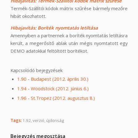
Hibajavítás: Termék-Szállítói kódok mátrix szűrése
Termék-Szállítói kódok mátrix szűrése bármely mezőre
hibát okozhatott.
Hibajavítás: Boríték nyomtatás letiltása
Amennyiben a partnernek a boríték nyomtatás letiltásra
került, a megerősítő ablak után mégis nyomtatott egy
DEMO adatokkal feltöltött borítékot.
Kapcsolódó bejegyzések
1.90 - Budapest (2012. április 30.)
1.94 - Woodstock (2012. június 6.)
1.96 - St.Tropez (2012. augusztus 8.)
Tags:
1.92
,
verzió
,
újdonság
Bejegyzés megosztása