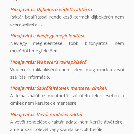
Hibajavítás: Díjbekérő védett raktárra
Raktár beállítással rendelkező termék díjbekérőn nem
szerepelhetett.
Hibajavítás: Névjegy megjelenítése
Névjegy megjelenítése több bizonylatnál nem
működött megfelelően.
Hibajavítás: Waberer’s raklapkísérő
Waberer’s raklapkísérőn nem jelent meg minden vevői
szállítási információ.
Hibajavítás: Szűrőfeltételek mentése, címkék
A felhasználóhoz menthető szűrőfeltételek esetén a
címkék nem kerültek elmentésre.
Hibajavítás: Vevői rendelés raktár
A vevői rendelések raktár adata nem került átvételre,
amikor szállítólevél vagy számla készült belőle.