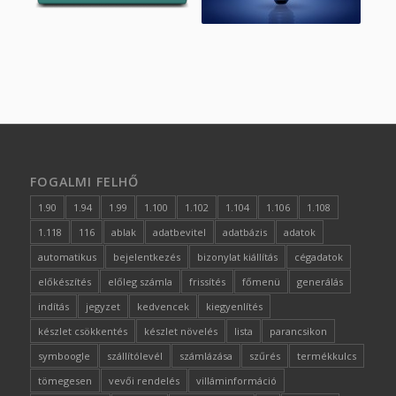
FOGALMI FELHŐ
1.90
1.94
1.99
1.100
1.102
1.104
1.106
1.108
1.118
116
ablak
adatbevitel
adatbázis
adatok
automatikus
bejelentkezés
bizonylat kiállítás
cégadatok
előkészítés
előleg számla
frissítés
főmenü
generálás
indítás
jegyzet
kedvencek
kiegyenlítés
készlet csökkentés
készlet növelés
lista
parancsikon
symboogle
szállítólevél
számlázása
szűrés
termékkulcs
tömegesen
vevői rendelés
villáminformáció