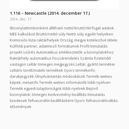
1.116 – Newcastle (2014. december 17.)
2014. dec. 17.
!Bizonylattömbönként állítható nettó/bruttó/térfogat adatok
MEE kalkuláció Bruttó/nettó súly Nettó súly egyéb helyeken
Komissiós lista raktárhelyek Ország, megye kötelezővé tétele
Külföldi partner, adatmező formátumok Profit kimutatás
projekt szűrés Automatikus emlékeztetők a bizonylatokhoz
Raktárhely automatikus hozzárendelés Számla fizetendő
vastagon Leltár tömeges megjegyzés Leltár; gyártó termékei
Leltárív törölt/inaktív termékek Gyors termékinfo;
darabjegyzék Útnyilvántartás módosítások Termék webes
képek, metainfo Termék webes információk több nyelven
Termék egyedi tulajdonságok több nyelvek Bejövő
bizonylatok; tömeges kedvezmény beállítás Kimutatás
tizedesek felhasználói beállításként Gyors felhasználóváltás;
előzmények