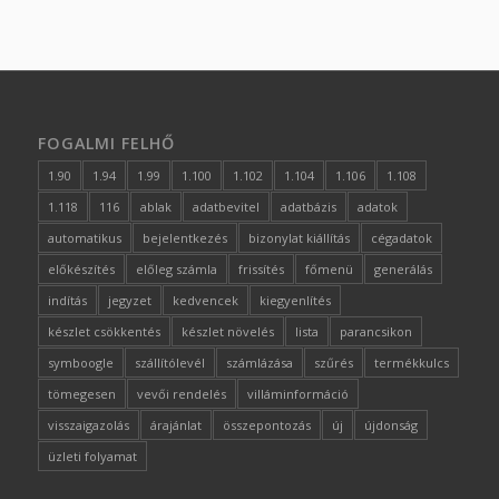
FOGALMI FELHŐ
1.90
1.94
1.99
1.100
1.102
1.104
1.106
1.108
1.118
116
ablak
adatbevitel
adatbázis
adatok
automatikus
bejelentkezés
bizonylat kiállítás
cégadatok
előkészítés
előleg számla
frissítés
főmenü
generálás
indítás
jegyzet
kedvencek
kiegyenlítés
készlet csökkentés
készlet növelés
lista
parancsikon
symboogle
szállítólevél
számlázása
szűrés
termékkulcs
tömegesen
vevői rendelés
villáminformáció
visszaigazolás
árajánlat
összepontozás
új
újdonság
üzleti folyamat