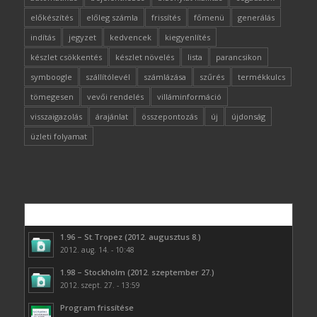
előkészítés
előleg számla
frissítés
főmenü
generálás
indítás
jegyzet
kedvencek
kiegyenlítés
készlet csökkentés
készlet növelés
lista
parancsikon
symboogle
szállítólevél
számlázása
szűrés
termékkulcs
tömegesen
vevői rendelés
villáminformáció
visszaigazolás
árajánlat
összepontozás
új
újdonság
üzleti folyamat
Népszerű
1.96 – St.Tropez (2012. augusztus 8.)
2012. aug. 14. - 10:48
1.98 – Stockholm (2012. szeptember 27.)
2012. szept. 27. - 13:59
Program frissítése