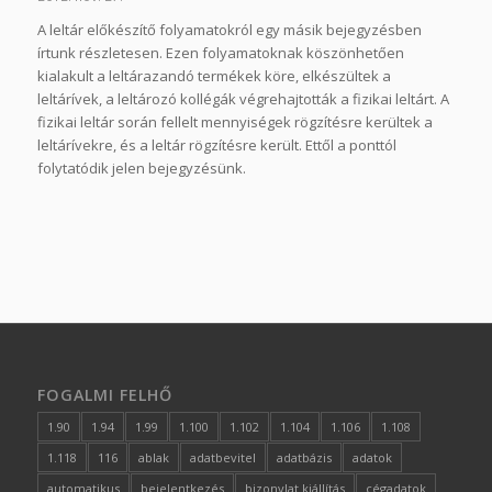
A leltár előkészítő folyamatokról egy másik bejegyzésben
írtunk részletesen. Ezen folyamatoknak köszönhetően
kialakult a leltárazandó termékek köre, elkészültek a
leltárívek, a leltározó kollégák végrehajtották a fizikai leltárt. A
fizikai leltár során fellelt mennyiségek rögzítésre kerültek a
leltárívekre, és a leltár rögzítésre került. Ettől a ponttól
folytatódik jelen bejegyzésünk.
FOGALMI FELHŐ
1.90
1.94
1.99
1.100
1.102
1.104
1.106
1.108
1.118
116
ablak
adatbevitel
adatbázis
adatok
automatikus
bejelentkezés
bizonylat kiállítás
cégadatok