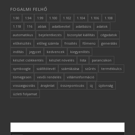
FOGALMI FELHŐ
1.90
1.94
1.99
1.100
1.102
1.104
1.106
1.108
1.118
116
ablak
adatbevitel
adatbázis
adatok
automatikus
bejelentkezés
bizonylat kiállítás
cégadatok
előkészítés
előleg számla
frissítés
főmenü
generálás
indítás
jegyzet
kedvencek
kiegyenlítés
készlet csökkentés
készlet növelés
lista
parancsikon
symboogle
szállítólevél
számlázása
szűrés
termékkulcs
tömegesen
vevői rendelés
villáminformáció
visszaigazolás
árajánlat
összepontozás
új
újdonság
üzleti folyamat
Népszerű