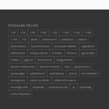
FOGALMI FELHŐ
1.90
1.94
1.99
1.100
1.102
1.104
1.106
1.108
1.118
116
ablak
adatbevitel
adatbázis
adatok
automatikus
bejelentkezés
bizonylat kiállítás
cégadatok
előkészítés
előleg számla
frissítés
főmenü
generálás
indítás
jegyzet
kedvencek
kiegyenlítés
készlet csökkentés
készlet növelés
lista
parancsikon
symboogle
szállítólevél
számlázása
szűrés
termékkulcs
tömegesen
vevői rendelés
villáminformáció
visszaigazolás
árajánlat
összepontozás
új
újdonság
üzleti folyamat