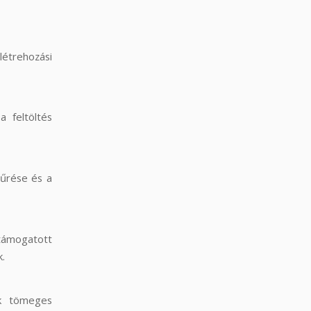
létrehozási
a feltöltés
zűrése és a
ámogatott
k.
ek tömeges