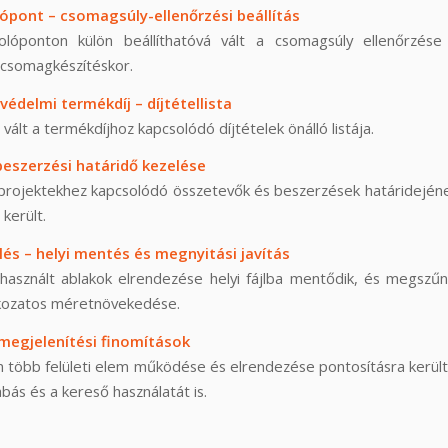
pont – csomagsúly-ellenőrzési beállítás
lóponton külön beállíthatóvá vált a csomagsúly ellenőrzése
csomagkészítéskor.
édelmi termékdíj – díjtétellista
vált a termékdíjhoz kapcsolódó díjtételek önálló listája.
beszerzési határidő kezelése
 projektekhez kapcsolódó összetevők és beszerzések határidején
 került.
és – helyi mentés és megnyitási javítás
használt ablakok elrendezése helyi fájlba mentődik, és megszű
kozatos méretnövekedése.
 megjelenítési finomítások
n több felületi elem működése és elrendezése pontosításra került
bás és a kereső használatát is.