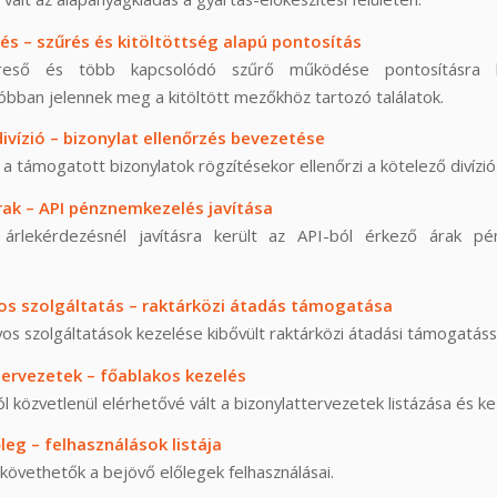
és – szűrés és kitöltöttség alapú pontosítás
reső és több kapcsolódó szűrő működése pontosításra ke
bban jelennek meg a kitöltött mezőkhöz tartozó találatok.
ivízió – bizonylat ellenőrzés bevezetése
a támogatott bizonylatok rögzítésekor ellenőrzi a kötelező divízió 
árak – API pénznemkezelés javítása
ói árlekérdezésnél javításra került az API-ból érkező árak p
s szolgáltatás – raktárközi átadás támogatása
os szolgáltatások kezelése kibővült raktárközi átadási támogatáss
tervezetek – főablakos kezelés
l közvetlenül elérhetővé vált a bizonylattervezetek listázása és ke
leg – felhasználások listája
 követhetők a bejövő előlegek felhasználásai.