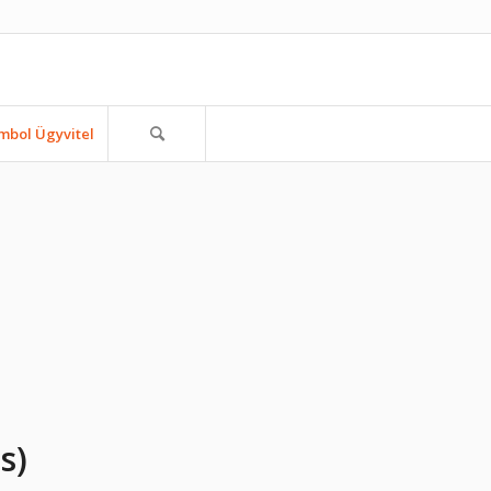
mbol Ügyvitel
s)