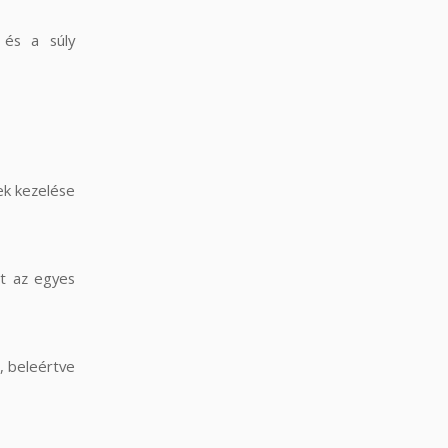
 és a súly
ek kezelése
nt az egyes
, beleértve