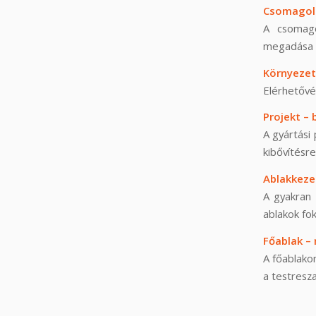
Csomagoló
A csomago
megadása 
Környezetv
Elérhetővé 
Projekt – 
A gyártási
kibővítésre
Ablakkezel
A gyakran 
ablakok fo
Főablak –
A főablako
a testresza