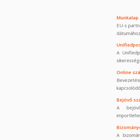
Munkalap 
EU-s partn
dátumához 
Unifiedpos
A Unifiedp
sikeresség
Online sz
Bevezetésr
kapcsolódó
Bejövő sz
A bejövő
importlehe
Bizományo
A bizomán