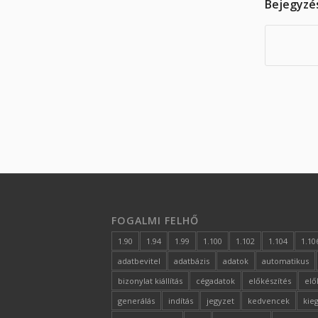
Bejegyzé
FOGALMI FELHŐ
1.90
1.94
1.99
1.100
1.102
1.104
1.10
adatbevitel
adatbázis
adatok
automatikus
bizonylat kiállítás
cégadatok
előkészítés
elő
generálás
indítás
jegyzet
kedvencek
kie