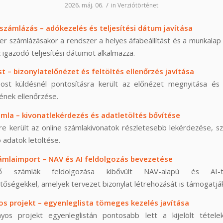
/
2026. máj. 06.
in
Verziótörténet
számlázás – adókezelés és teljesítési dátum javítása
er számlázásakor a rendszer a helyes áfabeállítást és a munkalap 
igazodó teljesítési dátumot alkalmazza.
t – bizonylatelőnézet és feltöltés ellenőrzés javítása
ost küldésnél pontosításra került az előnézet megnyitása és 
ének ellenőrzése.
ámla – kivonatlekérdezés és adatletöltés bővítése
e került az online számlakivonatok részletesebb lekérdezése, s
 adatok letöltése.
ámlaimport – NAV és AI feldolgozás bevezetése
 számlák feldolgozása kibővült NAV-alapú és AI-t
tőségekkel, amelyek tervezet bizonylat létrehozását is támogatjá
s projekt – egyenleglista tömeges kezelés javítása
yos projekt egyenleglistán pontosabb lett a kijelölt tétel