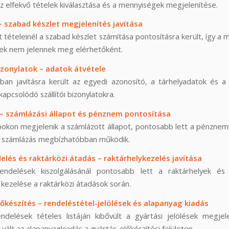
az elfekvő tételek kiválasztása és a mennyiségek megjelenítése.
– szabad készlet megjelenítés javítása
t tételeinél a szabad készlet számítása pontosításra került, így a m
k nem jelennek meg elérhetőként.
bizonylatok – adatok átvétele
ban javításra került az egyedi azonosító, a tárhelyadatok és a
kapcsolódó szállítói bizonylatokra.
– számlázási állapot és pénznem pontosítása
okon megjelenik a számlázott állapot, pontosabb lett a pénznem
 számlázás megbízhatóbban működik.
elés és raktárközi átadás – raktárhelykezelés javítása
endelések kiszolgálásánál pontosabb lett a raktárhelyek és
 kezelése a raktárközi átadások során.
őkészítés – rendeléstétel-jelölések és alapanyag kiadás
ndelések tételes listáján kibővült a gyártási jelölések megjel
vált az alapanyagkiadás a gyártás-előkészítési felületen.