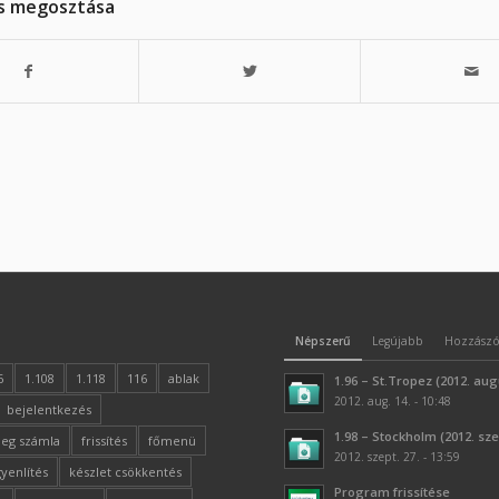
s megosztása
Népszerű
Legújabb
Hozzászó
6
1.108
1.118
116
ablak
1.96 – St.Tropez (2012. aug
2012. aug. 14. - 10:48
bejelentkezés
1.98 – Stockholm (2012. sz
leg számla
frissítés
főmenü
2012. szept. 27. - 13:59
gyenlítés
készlet csökkentés
Program frissítése