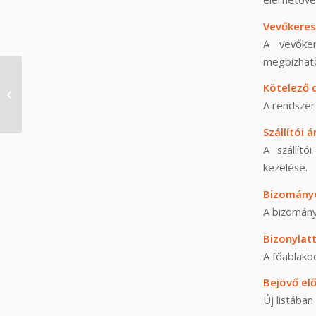
Vevőkeres
A vevőke
megbízható
Symbol Ügyvitel 2.40
Kötelező d
(2026. március)
A rendszer 
Szállítói 
A szállít
kezelése.
Bizományo
A bizomány
Bizonylat
A főablakbó
Bejövő elő
Új listában