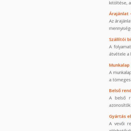
kitöltése, 
Árajánlat 
Az árajánla
mennyisége
Szállítói 
A folyamat
átvétele a 
Munkalap 
A munkalap
a tömeges
Belső rend
A belső r
azonosítók
Gyártás el
A vevői re
elérhetővé 