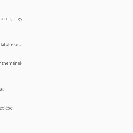
rült, így
kitöltését.
énznemének
al.
zelése.