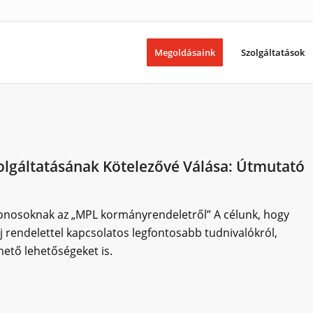
Megoldásaink
Szolgáltatások
olgáltatásának Kötelezővé Válása: Útmutató
donosoknak az „MPL kormányrendeletről” A célunk, hogy
j rendelettel kapcsolatos legfontosabb tudnivalókról,
hető lehetőségeket is.