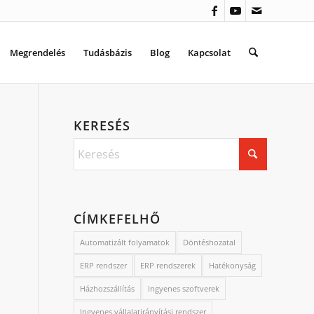
Megrendelés
Tudásbázis
Blog
Kapcsolat
KERESÉS
CÍMKEFELHŐ
Automatizált folyamatok
Döntéshozatal
ERP rendszer
ERP rendszerek
Hatékonyság
Házhozszállítás
Ingyenes szoftverek
Ingyenes vállalatirányítási rendszer