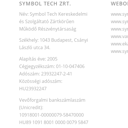
SYMBOL TECH ZRT.
WEBO
Név: Symbol Tech Kereskedelmi
www.sym
és Szolgáltató Zártkörűen
www.sym
Működő Részvénytársaság
www.sy
www.va
Székhely: 1043 Budapest, Csányi
www.eka
László utca 34.
www.sy
Alapítás éve: 2005
Cégjegyzékszám: 01-10-047406
Adószám: 23932247-2-41
Közösségi adószám:
HU23932247
Vevőforgalmi bankszámlaszám
(Unicredit):
10918001-00000079-58470000
HU89 1091 8001 0000 0079 5847