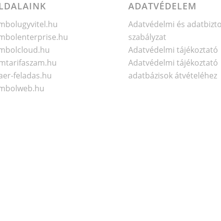
LDALAINK
ADATVÉDELEM
bolugyvitel.hu
Adatvédelmi és adatbizt
bolenterprise.hu
szabályzat
mbolcloud.hu
Adatvédelmi tájékoztató
mtarifaszam.hu
Adatvédelmi tájékoztató
er-feladas.hu
adatbázisok átvételéhez
mbolweb.hu