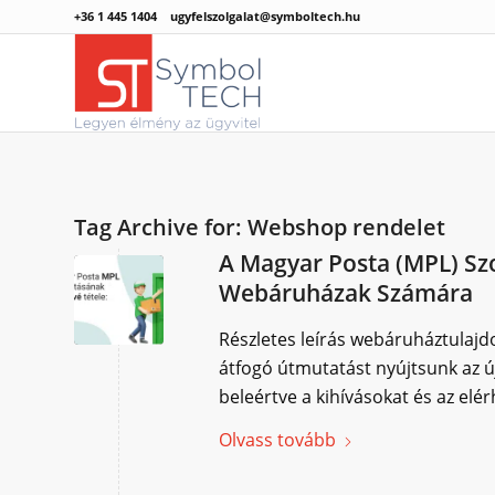
+36 1 445 1404
ugyfelszolgalat@symboltech.hu
Tag Archive for:
Webshop rendelet
A Magyar Posta (MPL) Sz
Webáruházak Számára
Részletes leírás webáruháztulaj
átfogó útmutatást nyújtsunk az ú
beleértve a kihívásokat és az elér
Olvass tovább