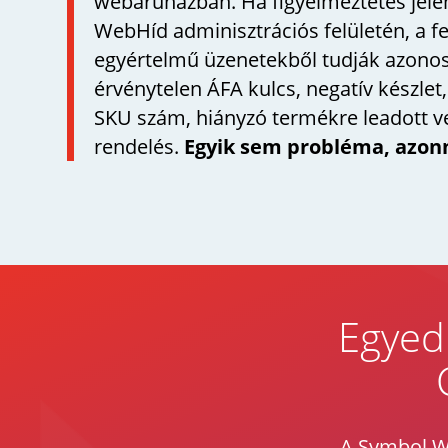
webáruházban. Ha figyelmeztetés jel
WebHíd adminisztrációs felületén, a f
egyértelmű üzenetekből tudják azonosí
érvénytelen ÁFA kulcs, negatív készlet
SKU szám, hiányzó termékre leadott v
rendelés.
Egyik sem probléma, azonn
Egyed
A Symbol W