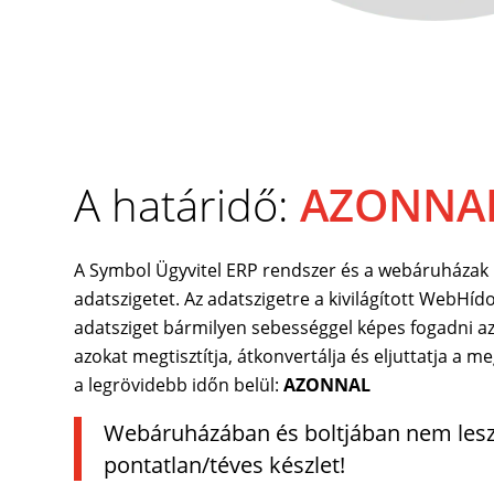
A határidő:
AZONNA
A Symbol Ügyvitel ERP rendszer és a webáruházak 
adatszigetet. Az adatszigetre a kivilágított WebHído
adatsziget bármilyen sebességgel képes fogadni az
azokat megtisztítja, átkonvertálja és eljuttatja a m
a legrövidebb időn belül:
AZONNAL
Webáruházában és boltjában nem les
pontatlan/téves készlet!