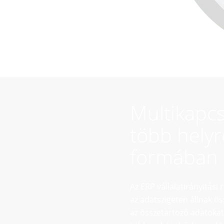
Multikapcs
több helyr
formában
Az ERP vállalatirányítás
az adatszigeten állnak ö
az összetartozó adatokat