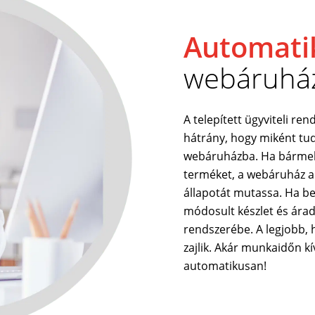
Automati
webáruhá
A telepített ügyviteli re
hátrány, hogy miként tu
webáruházba. Ha bármely 
terméket, a webáruház a 
állapotát mutassa. Ha be
módosult készlet és árad
rendszerébe. A legjobb, 
zajlik. Akár munkaidőn k
automatikusan!