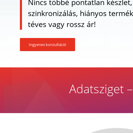
Nincs többé pontatlan készlet,
szinkronizálás, hiányos termé
téves vagy rossz ár!
Ingyenes konzultáció
Adatsziget 