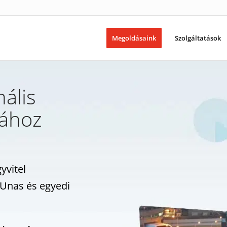
Megoldásaink
Szolgáltatások
ális
zához
yvitel
, Unas és egyedi