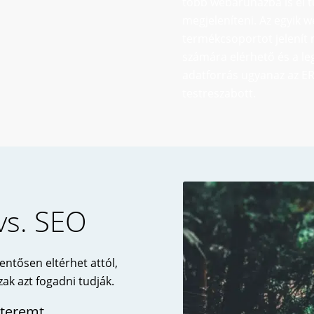
több webáruházba is el t
megjeleníteni. Az egyik 
termékcsoportot jelenít
számára elérhető és a le
adatforrás ugyanaz az E
testreszabott.
vs. SEO
ntősen eltérhet attól,
k azt fogadni tudják.
 teremt