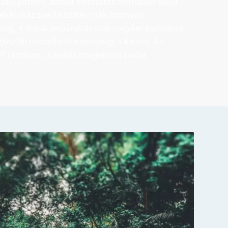
udja juttatni, azokat változatos formában tudja
webáruház specializáltan csak bizonyos
 meg. A másik webáruház csak nagyker partnerek
gkisebb rendelhető mennyiség a karton. Az
RP rendszer, a webes megjelenés pedig