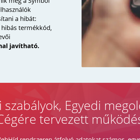
enik meg a Symbol
elhasználók
tani a hibát:
, hibás termékkód,
evői
al javítható.
i szabályok, Egyedi megol
Cégére tervezett működé
ebHíd rendszeren átfolyó adatokat számos, egye