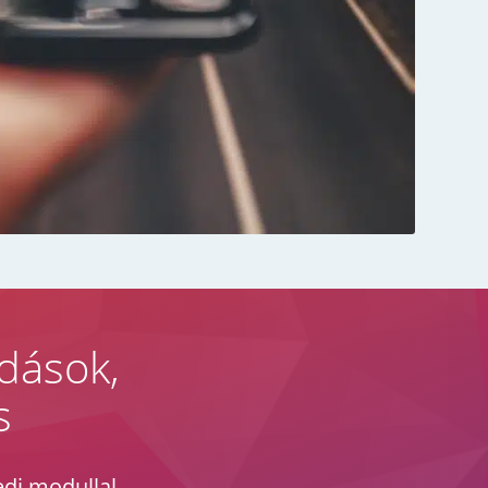
dások,
s
di modullal