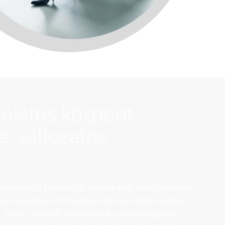
olatos központ –
e, változatos
i rendszerből csordogáló adatok vagy adattöredékek
ssze egységes információvá. Az adatsziget bevárja
. A már összeállt adathalmazt a WebHíd egynél