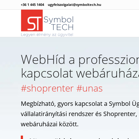
+36 1 445 1404
ugyfelszolgalat@symboltech.hu
WebHíd a professzion
kapcsolat webáruhá
#shoprenter #unas
Megbízható, gyors kapcsolat a Symbol Üg
vállalatirányítási rendszer és Shoprenter
webáruházai között.