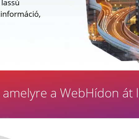
 lassú
kinformáció,
– amelyre a WebHídon át l