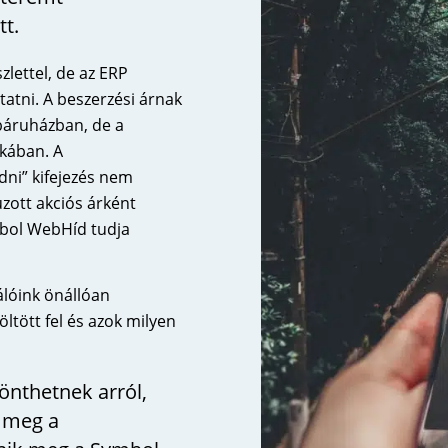
tt.
lettel, de az ERP
tatni. A beszerzési árnak
áruházban, de a
kában. A
ni” kifejezés nem
zott akciós árként
ymbol WebHíd tudja
lóink önállóan
ltött fel és azok milyen
önthetnek arról,
n meg a