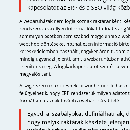
kapcsolatot az ERP és a SEO világ közö
A webáruházak nem foglalkoznak raktárankénti kész
rendszerek csak ilyen információkat tudnak szolgál
semmilyen esetben sem szabad megjelennie a web
webshop döntéseket hozhat ezen információ birto
kereskedelemben használt „nagyker áron tudom ad
mindig ugyanazt jelenti, amit a webáruházban áthú
jelenítünk meg. A logikai kapcsolatot szintén a S
megvalósítani.
A szigetszerű működésnek köszönhetően felhaszná
felügyelhetik, hogy ERP rendszerük milyen adatot tö
formában utaznak tovább a webáruházak felé:
Egyedi árszabályokat definiálhatnak, d
hogy melyik raktárak készlete jelenje