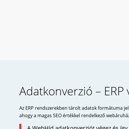
Adatkonverzió – ERP 
Az ERP rendszerekben tárolt adatok formátuma jele
ahogy a magas SEO értékkel rendelkező webáruháza
A WebHíd adatkonverziót végez és így