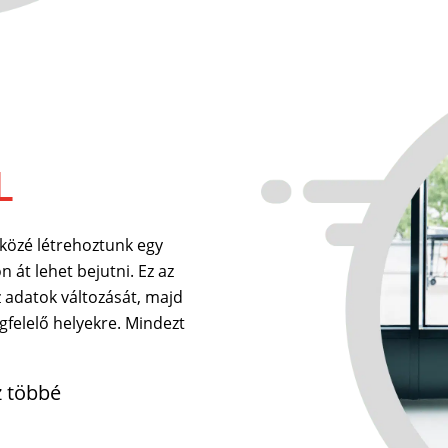
L
közé létrehoztunk egy
n át lehet bejutni. Ez az
 adatok változását, majd
egfelelő helyekre. Mindezt
z többé