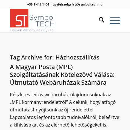
+36 1 445 1404
ugyfelszolgalat@symboltech.hu
Tag Archive for:
Házhozszállítás
A Magyar Posta (MPL)
Szolgáltatásának Kötelezővé Válása:
Útmutató Webáruházak Számára
Részletes leírás webáruháztulajdonosoknak az
„MPL kormányrendeletről” A célunk, hogy átfogó
útmutatást nyújtsunk az új rendelettel
kapcsolatos legfontosabb tudnivalókról, beleértve
a kihívásokat és az elérhető lehetőségeket is.