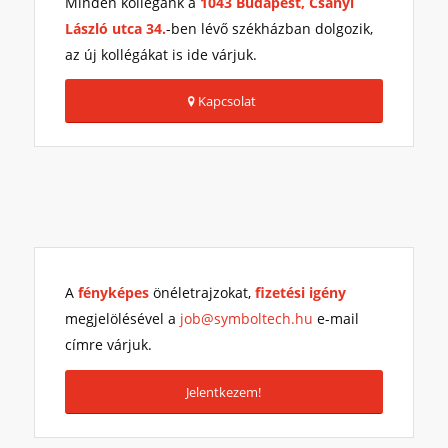
Minden kollégánk a
1043 Budapest, Csányi
László utca 34.
-ben lévő székházban dolgozik,
az új kollégákat is ide várjuk.
Kapcsolat
A
fényképes
önéletrajzokat,
fizetési igény
megjelölésével a
job@symboltech.hu
e-mail
címre várjuk.
Jelentkezem!