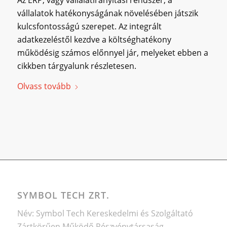
vállalatok hatékonyságának növelésében játszik
kulcsfontosságú szerepet. Az integrált
adatkezeléstől kezdve a költséghatékony
működésig számos előnnyel jár, melyeket ebben a
cikkben tárgyalunk részletesen.
Olvass tovább
SYMBOL TECH ZRT.
Név: Symbol Tech Kereskedelmi és Szolgáltató
Zártkörűen Működő Részvénytársaság