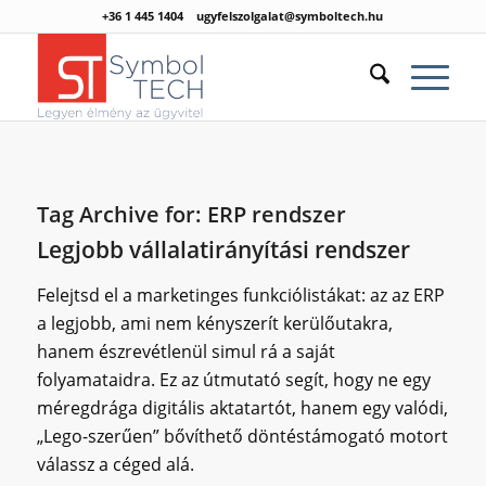
+36 1 445 1404
ugyfelszolgalat@symboltech.hu
Tag Archive for:
ERP rendszer
Legjobb vállalatirányítási rendszer
Felejtsd el a marketinges funkciólistákat: az az ERP
a legjobb, ami nem kényszerít kerülőutakra,
hanem észrevétlenül simul rá a saját
folyamataidra. Ez az útmutató segít, hogy ne egy
méregdrága digitális aktatartót, hanem egy valódi,
„Lego-szerűen” bővíthető döntéstámogató motort
válassz a céged alá.