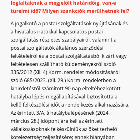
foglaltaknak a megjelölt határidőig, van-e
türelmi idő? Milyen szankciók merülhetnek fel?
A jogalkotó a postai szolgáltatások nyújtásának és
a hivatalos iratokkal kapcsolatos postai
szolgáltatás részletes szabályairól, valamint a
postai szolgáltatók általános szerződési
feltételeiről és a postai szolgáltatásból kizárt vagy
feltételesen szállítható küldeményekről szóló
335/2012 (XII. 4) Korm. rendelet módosításáról
szóló 685/2023. (XII. 29.) Korm. rendeletben a
kihirdetéstől számított 90 nap elteltéhez kötött
hatályba lépés megállapításával biztosította a
kellő felkészülési időt a rendelkezés alkalmazására.
Az érintett 3/A. § hatálybalépésének (2024.
március 28.) időpontjára kell az érintett
vállalkozásoknak felkészülniük az őket terhelő
kötelezettség teljesítésére; ennek hiányában