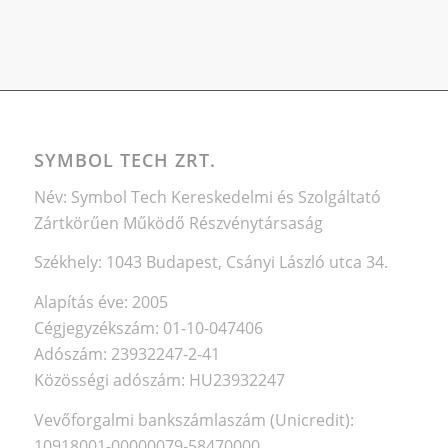
SYMBOL TECH ZRT.
Név: Symbol Tech Kereskedelmi és Szolgáltató
Zártkörűen Működő Részvénytársaság
Székhely: 1043 Budapest, Csányi László utca 34.
Alapítás éve: 2005
Cégjegyzékszám: 01-10-047406
Adószám: 23932247-2-41
Közösségi adószám: HU23932247
Vevőforgalmi bankszámlaszám (Unicredit):
10918001-00000079-58470000