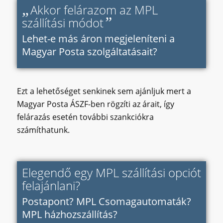
„
Akkor felárazom az MPL
”
szállítási módot
Lehet-e más áron megjeleníteni a
Magyar Posta szolgáltatásait?
Ezt a lehetőséget senkinek sem ajánljuk mert a
Magyar Posta ÁSZF-ben rögzíti az árait, így
felárazás esetén további szankciókra
számíthatunk.
Elegendő egy MPL szállítási opciót
felajánlani?
Postapont? MPL Csomagautomaták?
MPL házhozszállítás?