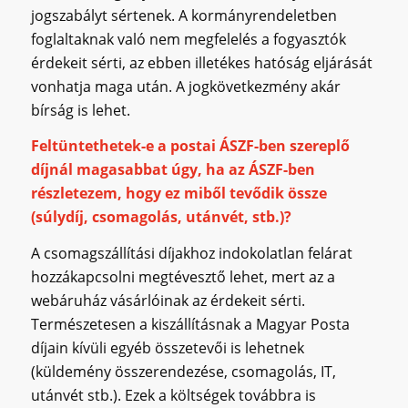
jogszabályt sértenek. A kormányrendeletben
foglaltaknak való nem megfelelés a fogyasztók
érdekeit sérti, az ebben illetékes hatóság eljárását
vonhatja maga után. A jogkövetkezmény akár
bírság is lehet.
Feltüntethetek-e a postai ÁSZF-ben szereplő
díjnál magasabbat úgy, ha az ÁSZF-ben
részletezem, hogy ez miből tevődik össze
(súlydíj, csomagolás, utánvét, stb.)?
A csomagszállítási díjakhoz indokolatlan felárat
hozzákapcsolni megtévesztő lehet, mert az a
webáruház vásárlóinak az érdekeit sérti.
Természetesen a kiszállításnak a Magyar Posta
díjain kívüli egyéb összetevői is lehetnek
(küldemény összerendezése, csomagolás, IT,
utánvét stb.). Ezek a költségek továbbra is