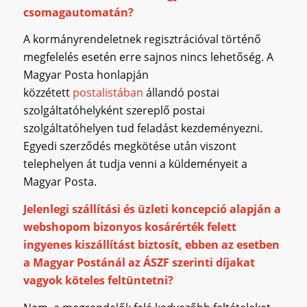
csomagautomatán?
A kormányrendeletnek regisztrációval történő
megfelelés esetén erre sajnos nincs lehetőség. A
Magyar Posta honlapján
közzétett
postalistában
állandó postai
szolgáltatóhelyként szereplő postai
szolgáltatóhelyen tud feladást kezdeményezni.
Egyedi szerződés megkötése után viszont
telephelyen át tudja venni a küldeményeit a
Magyar Posta.
Jelenlegi szállítási és üzleti koncepció alapján a
webshopom bizonyos kosárérték felett
ingyenes kiszállítást biztosít, ebben az esetben
a Magyar Postánál az ÁSZF szerinti díjakat
vagyok köteles feltüntetni?