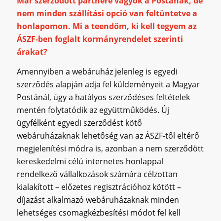
Már szerződött partnere vagyok a Postának, de
nem minden szállítási opció van feltüntetve a
honlapomon. Mi a teendőm, ki kell tegyem az
ÁSZF-ben foglalt kormányrendelet szerinti
árakat?
Amennyiben a webáruház jelenleg is egyedi
szerződés alapján adja fel küldeményeit a Magyar
Postánál, úgy a hatályos szerződéses feltételek
mentén folytatódik az együttműködés. Új
ügyfélként egyedi szerződést kötő
webáruházaknak lehetőség van az ÁSZF-től eltérő
megjelenítési módra is, azonban a nem szerződött
kereskedelmi célú internetes honlappal
rendelkező vállalkozások számára célzottan
kialakított – előzetes regisztrációhoz kötött –
díjazást alkalmazó webáruházaknak minden
lehetséges csomagkézbesítési módot fel kell