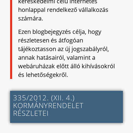
kereskedelmi célú internetes
honlappal rendelkező vállalkozás
számára.
Ezen blogbejegyzés célja, hogy
részletesen és átfogóan
tájékoztasson az új jogszabályról,
annak hatásairól, valamint a
webáruházak előtt álló kihívásokról
és lehetőségekről.
335/2012. (XII. 4.)
KORMÁNYRENDELET
RÉSZLETEI