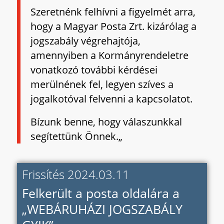
Szeretnénk felhívni a figyelmét arra,
hogy a Magyar Posta Zrt. kizárólag a
jogszabály végrehajtója,
amennyiben a Kormányrendeletre
vonatkozó további kérdései
merülnének fel, legyen szíves a
jogalkotóval felvenni a kapcsolatot.
Bízunk benne, hogy válaszunkkal
segítettünk Önnek.
„
Frissítés 2024.03.11
Felkerült a posta oldalára a
„WEBÁRUHÁZI JOGSZABÁLY