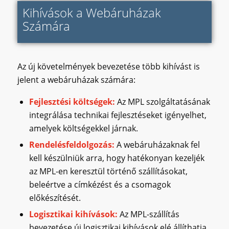
Kihívások a Webáruházak
Számára
Az új követelmények bevezetése több kihívást is
jelent a webáruházak számára:
Fejlesztési költségek:
Az MPL szolgáltatásának
integrálása technikai fejlesztéseket igényelhet,
amelyek költségekkel járnak.
Rendelésfeldolgozás:
A webáruházaknak fel
kell készülniük arra, hogy hatékonyan kezeljék
az MPL-en keresztül történő szállításokat,
beleértve a címkézést és a csomagok
előkészítését.
Logisztikai kihívások:
Az MPL-szállítás
bevezetése új logisztikai kihívások elé állíthatja