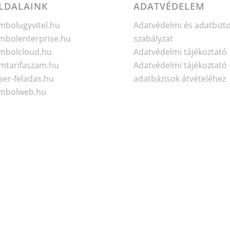
LDALAINK
ADATVÉDELEM
bolugyvitel.hu
Adatvédelmi és adatbizt
bolenterprise.hu
szabályzat
mbolcloud.hu
Adatvédelmi tájékoztató
mtarifaszam.hu
Adatvédelmi tájékoztató
er-feladas.hu
adatbázisok átvételéhez
mbolweb.hu