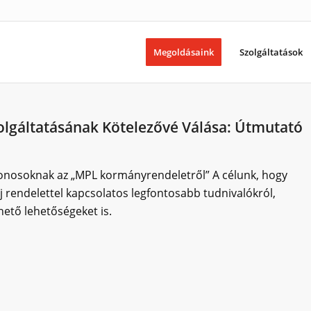
Megoldásaink
Szolgáltatások
olgáltatásának Kötelezővé Válása: Útmutató
donosoknak az „MPL kormányrendeletről” A célunk, hogy
j rendelettel kapcsolatos legfontosabb tudnivalókról,
hető lehetőségeket is.