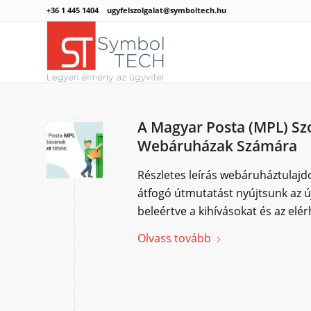
+36 1 445 1404
ugyfelszolgalat@symboltech.hu
A Magyar Posta (MPL) Sz
Webáruházak Számára
Részletes leírás webáruháztulaj
átfogó útmutatást nyújtsunk az ú
beleértve a kihívásokat és az elér
Olvass tovább