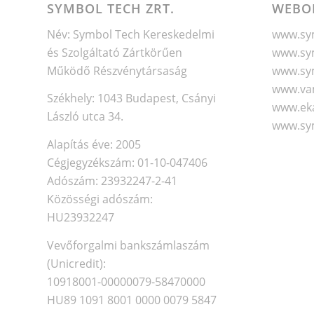
SYMBOL TECH ZRT.
WEBO
Név: Symbol Tech Kereskedelmi
www.sym
és Szolgáltató Zártkörűen
www.sym
Működő Részvénytársaság
www.sy
www.va
Székhely: 1043 Budapest, Csányi
www.eka
László utca 34.
www.sy
Alapítás éve: 2005
Cégjegyzékszám: 01-10-047406
Adószám: 23932247-2-41
Közösségi adószám:
HU23932247
Vevőforgalmi bankszámlaszám
(Unicredit):
10918001-00000079-58470000
HU89 1091 8001 0000 0079 5847