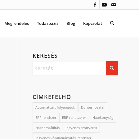
Megrendelés
Tudásbázis
Blog
Kapcsolat
KERESÉS
CÍMKEFELHŐ
Automatizált folyamatok
Döntéshozatal
ERP rendszer
ERP rendszerek
Hatékonyság
Házhozszállítás
Ingyenes szoftverek
Ingyenes vállalatirányítási rendszer