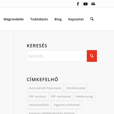
Megrendelés
Tudásbázis
Blog
Kapcsolat
KERESÉS
CÍMKEFELHŐ
Automatizált folyamatok
Döntéshozatal
ERP rendszer
ERP rendszerek
Hatékonyság
Házhozszállítás
Ingyenes szoftverek
Ingyenes vállalatirányítási rendszer