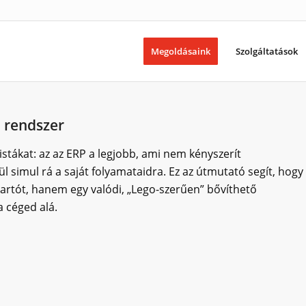
Megoldásaink
Szolgáltatások
i rendszer
listákat: az az ERP a legjobb, ami nem kényszerít
 simul rá a saját folyamataidra. Ez az útmutató segít, hogy
tartót, hanem egy valódi, „Lego-szerűen” bővíthető
 céged alá.