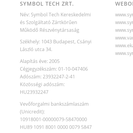
SYMBOL TECH ZRT.
WEBO
Név: Symbol Tech Kereskedelmi
www.sym
és Szolgáltató Zártkörűen
www.sym
Működő Részvénytársaság
www.sy
www.va
Székhely: 1043 Budapest, Csányi
www.eka
László utca 34.
www.sy
Alapítás éve: 2005
Cégjegyzékszám: 01-10-047406
Adószám: 23932247-2-41
Közösségi adószám:
HU23932247
Vevőforgalmi bankszámlaszám
(Unicredit):
10918001-00000079-58470000
HU89 1091 8001 0000 0079 5847