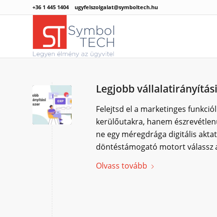
+36 1 445 1404
ugyfelszolgalat@symboltech.hu
Legjobb vállalatirányítás
Felejtsd el a marketinges funkció
kerülőutakra, hanem észrevétlenül
ne egy méregdrága digitális akta
döntéstámogató motort válassz a
Olvass tovább