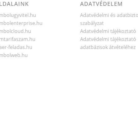
LDALAINK
ADATVÉDELEM
bolugyvitel.hu
Adatvédelmi és adatbizt
bolenterprise.hu
szabályzat
mbolcloud.hu
Adatvédelmi tájékoztató
mtarifaszam.hu
Adatvédelmi tájékoztató
er-feladas.hu
adatbázisok átvételéhez
mbolweb.hu