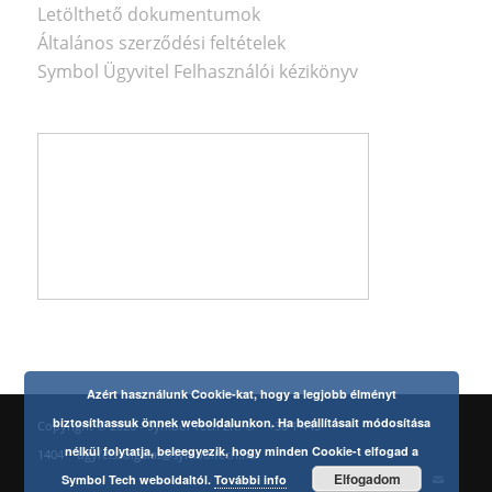
Letölthető dokumentumok
Általános szerződési feltételek
Symbol Ügyvitel Felhasználói kézikönyv
Azért használunk Cookie-kat, hogy a legjobb élményt
biztosíthassuk önnek weboldalunkon. Ha beállításait módosítása
Copyright © 2026 - Symbol Tech Zrt. ©
+36 1 445
nélkül folytatja, beleegyezik, hogy minden Cookie-t elfogad a
1404
ugyfelszolgalat@symboltech.hu
Elfogadom
Symbol Tech weboldaltól.
További info