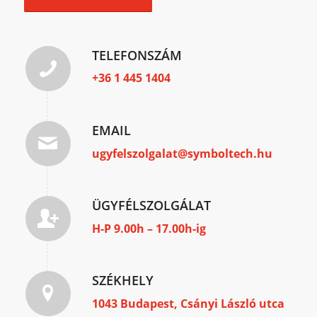
TELEFONSZÁM
+36 1 445 1404
EMAIL
ugyfelszolgalat@symboltech.hu
ÜGYFÉLSZOLGÁLAT
H-P 9.00h – 17.00h-ig
SZÉKHELY
1043 Budapest, Csányi László utca