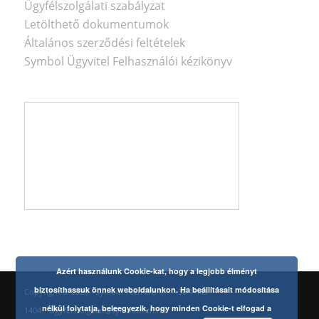
Ügyfélszolgálati szabályzat
Letölthető dokumentumok
Általános szerződési feltételek
Symbol Ügyvitel Felhasználói kézikönyv
Azért használunk Cookie-kat, hogy a legjobb élményt
biztosíthassuk önnek weboldalunkon. Ha beállításait módosítása
Copyright © 2026 - Symbol Tech Zrt. ©
+36 1 445
nélkül folytatja, beleegyezik, hogy minden Cookie-t elfogad a
1404
ugyfelszolgalat@symboltech.hu