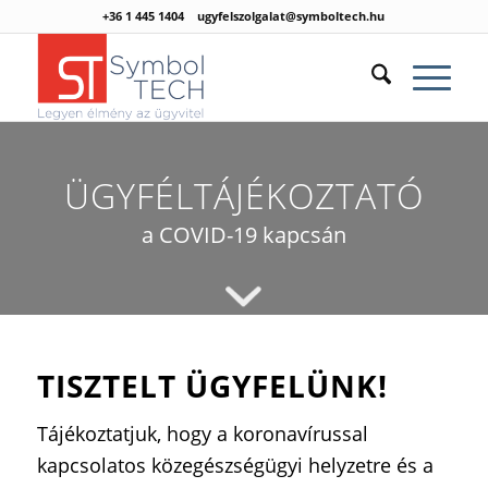
+36 1 445 1404
ugyfelszolgalat@symboltech.hu
ÜGYFÉLTÁJÉKOZTATÓ
a COVID-19 kapcsán
TISZTELT ÜGYFELÜNK!
Tájékoztatjuk, hogy a koronavírussal
kapcsolatos közegészségügyi helyzetre és a