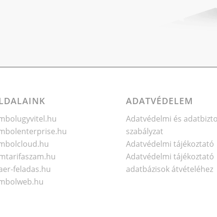
LDALAINK
ADATVÉDELEM
bolugyvitel.hu
Adatvédelmi és adatbizt
bolenterprise.hu
szabályzat
mbolcloud.hu
Adatvédelmi tájékoztató
mtarifaszam.hu
Adatvédelmi tájékoztató
er-feladas.hu
adatbázisok átvételéhez
mbolweb.hu