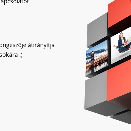
kapcsolatot
öngészője átirányítja
sokára :)