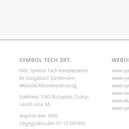
SYMBOL TECH ZRT.
WEBO
Név: Symbol Tech Kereskedelmi
www.sym
és Szolgáltató Zártkörűen
www.sym
Működő Részvénytársaság
www.sy
www.va
Székhely: 1043 Budapest, Csányi
www.eka
László utca 34.
www.sy
Alapítás éve: 2005
Cégjegyzékszám: 01-10-047406