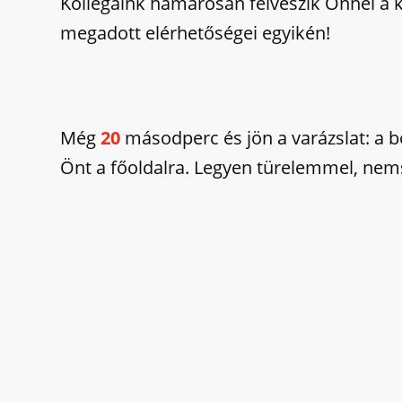
Kollégáink hamarosan felveszik Önnel a 
megadott elérhetőségei egyikén!
Még
20
másodperc és jön a varázslat: a b
Önt a főoldalra. Legyen türelemmel, nem