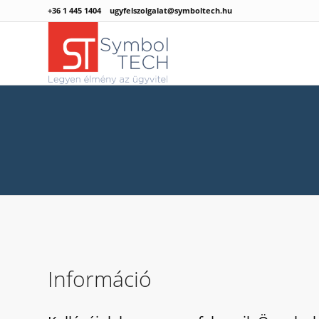
+36 1 445 1404
ugyfelszolgalat@symboltech.hu
Információ