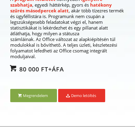
szabhatja
, egyedi háttérkép, gyors és
hatékony
szűrés másodpercek alatt
, akár több tízezres termék
és ügyféllistára is. Programunk nem csupán a
legszükségesebb feladatokat végzi el, hanem
statisztikákat is lekérdezhet és egy pillanat alatt
átláthatja, hogy milyen a státusza
számláinak. Az Office változat az alapkiépítésén túl
modulokkal is bővíthető. A teljes üzleti, készletezési
folyamatot lefedheti az Office csomag integrált
moduljaival.
80 000 FT+ÁFA
Megrendelem
Demo letöltés