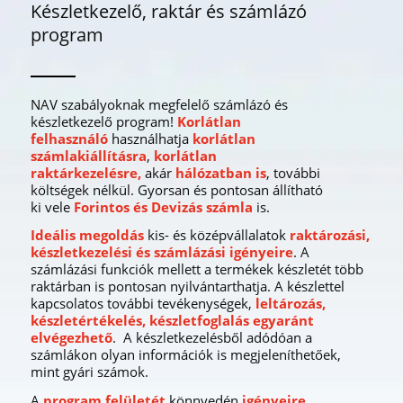
Készletkezelő, raktár és számlázó
program
NAV szabályoknak megfelelő számlázó és
készletkezelő program!
Korlátlan
felhasználó
használhatja
korlátlan
számlakiállításra
,
korlátlan
raktárkezelésre,
akár
hálózatban is
, további
költségek nélkül. Gyorsan és pontosan állítható
ki
vele
Forintos és Devizás számla
is.
Ideális megoldás
kis- és középvállalatok
raktározási,
készletkezelési és számlázási igényeire
. A
számlázási funkciók mellett a termékek készletét több
raktárban is pontosan nyilvántarthatja. A készlettel
kapcsolatos további tevékenységek,
leltározás,
készletértékelés, készletfoglalás egyaránt
elvégezhető
. A készletkezelésből adódóan a
számlákon olyan információk is megjeleníthetőek,
mint gyári számok.
A
program felületét
könnyedén
igényeire