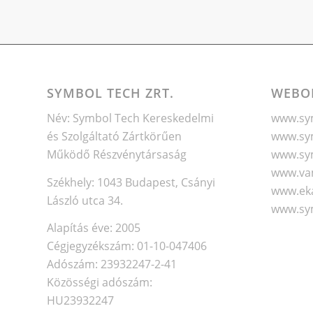
SYMBOL TECH ZRT.
WEBO
Név: Symbol Tech Kereskedelmi
www.sym
és Szolgáltató Zártkörűen
www.sym
Működő Részvénytársaság
www.sy
www.va
Székhely: 1043 Budapest, Csányi
www.eka
László utca 34.
www.sy
Alapítás éve: 2005
Cégjegyzékszám: 01-10-047406
Adószám: 23932247-2-41
Közösségi adószám:
HU23932247