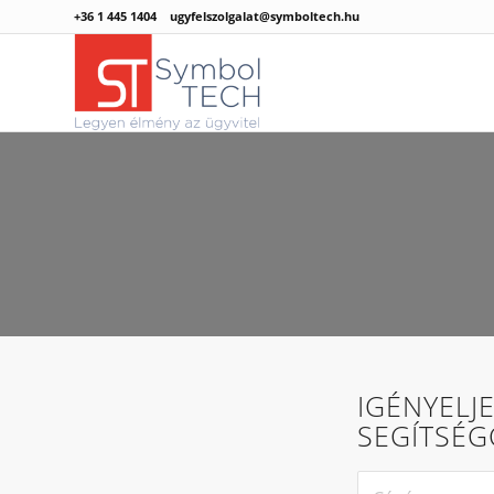
+36 1 445 1404
ugyfelszolgalat@symboltech.hu
IGÉNYELJ
SEGÍTSÉG