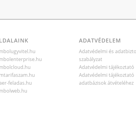
LDALAINK
ADATVÉDELEM
bolugyvitel.hu
Adatvédelmi és adatbizt
bolenterprise.hu
szabályzat
mbolcloud.hu
Adatvédelmi tájékoztató
mtarifaszam.hu
Adatvédelmi tájékoztató
er-feladas.hu
adatbázisok átvételéhez
mbolweb.hu