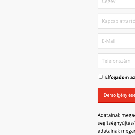
Elfogadom a
Adatainak megad
segítségnyújtás/
adatainak megad