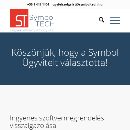
+36 1 445 1404
ugyfelszolgalat@symboltech.hu
Köszönjük, hogy a Symbol
Ügyvitelt választotta!
Ingyenes szoftvermegrendelés
visszaigazolása