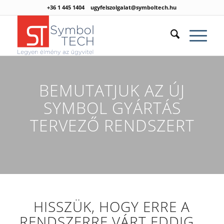
+36 1 445 1404
ugyfelszolgalat@symboltech.hu
BEMUTATJUK AZ ÚJ
SYMBOL GYÁRTÁS
TERVEZŐ RENDSZERT
HISSZÜK, HOGY ERRE A
RENDSZERRE VÁRT EDDIG…