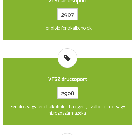
VTSZ árucsoport
2907
Fenolok; fenol-alkoholok
VTSZ árucsoport
2908
Fenolok vagy fenol-alkoholok halogén-, szulfo-, nitro- vagy
nitrozoszármazékai