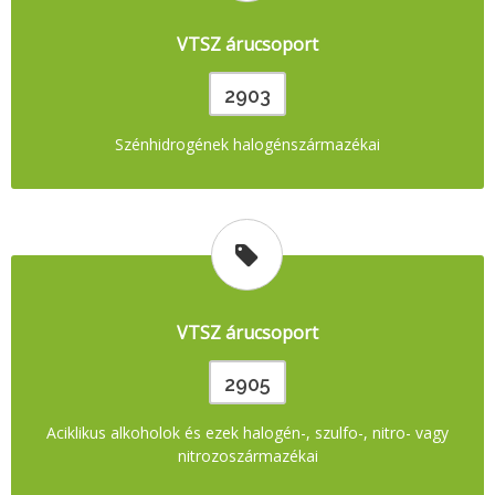
VTSZ árucsoport
2903
Szénhidrogének halogénszármazékai
VTSZ árucsoport
2905
Aciklikus alkoholok és ezek halogén-, szulfo-, nitro- vagy
nitrozoszármazékai