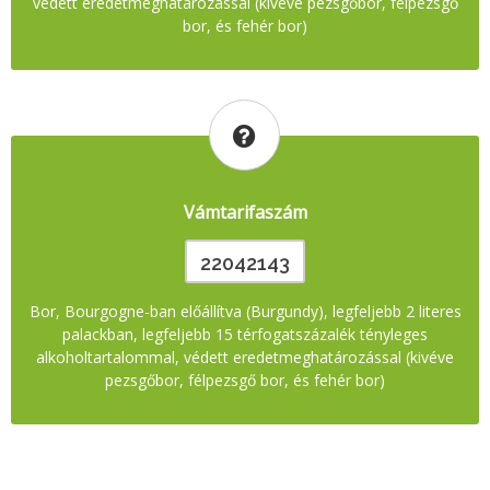
védett eredetmeghatározással (kivéve pezsgőbor, félpezsgő
bor, és fehér bor)
Vámtarifaszám
22042143
Bor, Bourgogne-ban előállítva (Burgundy), legfeljebb 2 literes
palackban, legfeljebb 15 térfogatszázalék tényleges
alkoholtartalommal, védett eredetmeghatározással (kivéve
pezsgőbor, félpezsgő bor, és fehér bor)