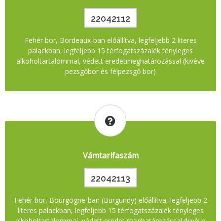
22042112
Fehér bor, Bordeaux-ban előállítva, legfeljebb 2 literes
palackban, legfeljebb 15 térfogatszázalék tényleges
alkoholtartalommal, védett eredetmeghatározással (kivéve
pezsgőbor és félpezsgő bor)
Vámtarifaszám
22042113
Fehér bor, Bourgogne-ban (Burgundy) előállítva, legfeljebb 2
literes palackban, legfeljebb 15 térfogatszázalék tényleges
alkoholtartalommal, védett eredet meghatározással (kivéve