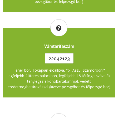
pezsgőbor és félpezsgő bor)
Vámtarifaszám
22042123
Fehér bor, Tokajban előállítva, "pl. Aszu, Szamorodni"
legfeljebb 2 literes palackban, legfeljebb 15 térfogatszázalék
tényleges alkoholtartalommal, védett
eredetmeghatározással (kivéve pezsgőbor és félpezsgő bor)