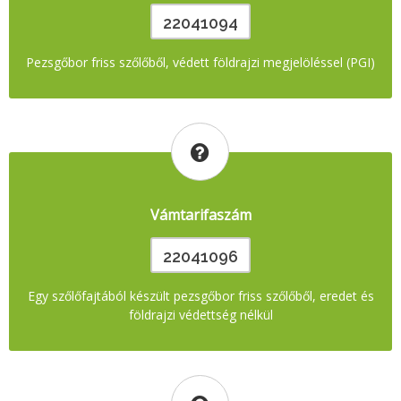
22041094
Pezsgőbor friss szőlőből, védett földrajzi megjelöléssel (PGI)
Vámtarifaszám
22041096
Egy szőlőfajtából készült pezsgőbor friss szőlőből, eredet és
földrajzi védettség nélkül