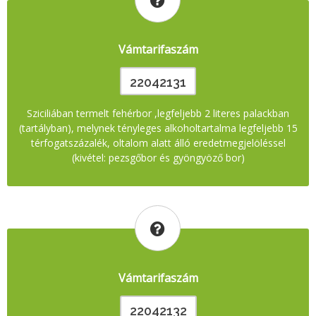
Vámtarifaszám
22042131
Sziciliában termelt fehérbor ,legfeljebb 2 literes palackban
(tartályban), melynek tényleges alkoholtartalma legfeljebb 15
térfogatszázalék, oltalom alatt álló eredetmegjelöléssel
(kivétel: pezsgőbor és gyöngyöző bor)
Vámtarifaszám
22042132