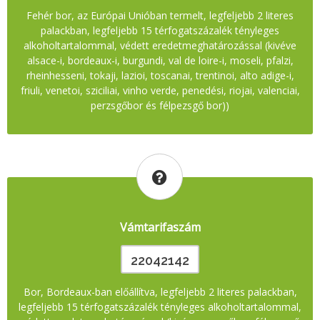
Fehér bor, az Európai Unióban termelt, legfeljebb 2 literes
palackban, legfeljebb 15 térfogatszázalék tényleges
alkoholtartalommal, védett eredetmeghatározással (kivéve
alsace-i, bordeaux-i, burgundi, val de loire-i, moseli, pfalzi,
rheinhesseni, tokaji, lazioi, toscanai, trentinoi, alto adige-i,
friuli, venetoi, sziciliai, vinho verde, penedési, riojai, valenciai,
perzsgőbor és félpezsgő bor))
Vámtarifaszám
22042142
Bor, Bordeaux-ban előállítva, legfeljebb 2 literes palackban,
legfeljebb 15 térfogatszázalék tényleges alkoholtartalommal,