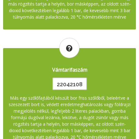
más rögzítés tartja a helyén, bor másképpen, az oldott szén-
dioxid következtében legalább 1 bar, de kevesebb mint 3 bar
túlnyomás alatt palackozva, 20 °C hőmérsékleten mérve
Vámtarifaszám
22042108
Más egy szőlőfajtából készült bor friss szőlőből, beleértve a
szeszezett bort is, védett eredetmeghatározás vagy földrajzi
megjelölés nélkül, legfeljebb 2 literes palackban, gomba
formájú dugóval lezárva, lekötve, a dugót zsinór vagy más
rögzítés tartja a helyén, bor másképpen, az oldott szén-
dioxid következtében legalább 1 bar, de kevesebb mint 3 bar
túlnyomás alatt palackozva, 20 °C hőmérsékleten mérve