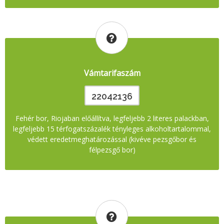
Vámtarifaszám
22042136
Fehér bor, Riojaban előállítva, legfeljebb 2 literes palackban,
legfeljebb 15 térfogatszázalék tényleges alkoholtartalommal,
védett eredetmeghatározással (kivéve pezsgőbor és
félpezsgő bor)