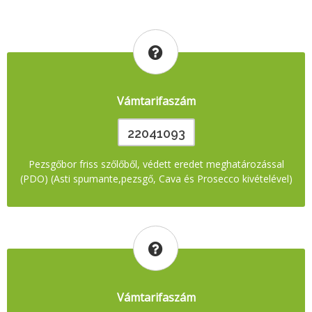
Vámtarifaszám
22041093
Pezsgőbor friss szőlőből, védett eredet meghatározással
(PDO) (Asti spumante,pezsgő, Cava és Prosecco kivételével)
Vámtarifaszám