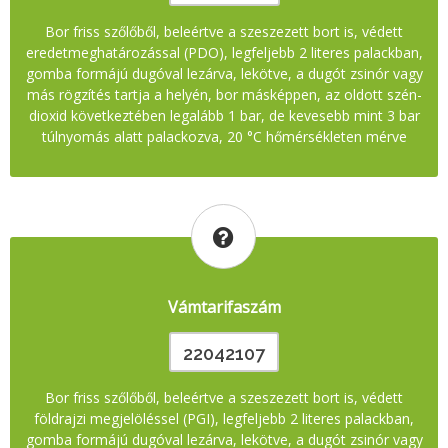
Bor friss szőlőből, beleértve a szeszezett bort is, védett
eredetmeghatározással (PDO), legfeljebb 2 literes palackban,
gomba formájú dugóval lezárva, lekötve, a dugót zsinór vagy
más rögzítés tartja a helyén, bor másképpen, az oldott szén-
dioxid következtében legalább 1 bar, de kevesebb mint 3 bar
túlnyomás alatt palackozva, 20 °C hőmérsékleten mérve
Vámtarifaszám
22042107
Bor friss szőlőből, beleértve a szeszezett bort is, védett
földrajzi megjelöléssel (PGI), legfeljebb 2 literes palackban,
gomba formájú dugóval lezárva, lekötve, a dugót zsinór vagy