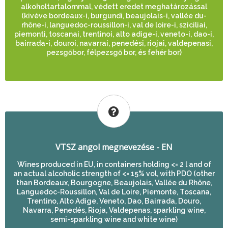
alkoholtartalommal, védett eredet meghatározással
(kivéve bordeaux-i, burgundi, beaujolais-i, vallée du-
rhône-i, languedoc-roussillon-i, val de loire-i, sziciliai,
piemonti, toscanai, trentinoi, alto adige-i, veneto-i, dao-i,
bairrada-i, douroi, navarrai, penedési, riojai, valdepenasi,
pezsgőbor, félpezsgő bor, és fehér bor)
VTSZ angol megnevezése - EN
Wines produced in EU, in containers holding <= 2 l and of
an actual alcoholic strength of <= 15% vol, with PDO (other
than Bordeaux, Bourgogne, Beaujolais, Vallée du Rhône,
Languedoc-Roussillon, Val de Loire, Piemonte, Toscana,
Trentino, Alto Adige, Veneto, Dao, Bairrada, Douro,
Navarra, Penedés, Rioja, Valdepenas, sparkling wine,
semi-sparkling wine and white wine)