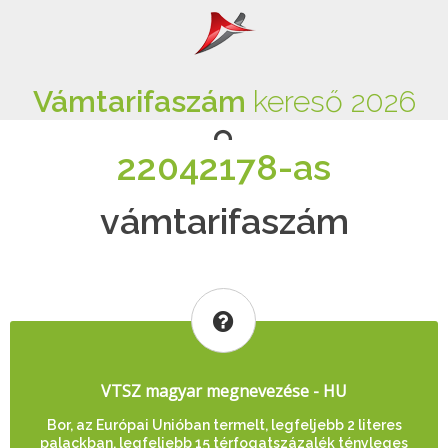
Vámtarifaszám
kereső 2026
22042178-as
vámtarifaszám
VTSZ magyar megnevezése - HU
Bor, az Európai Unióban termelt, legfeljebb 2 literes
palackban, legfeljebb 15 térfogatszázalék tényleges