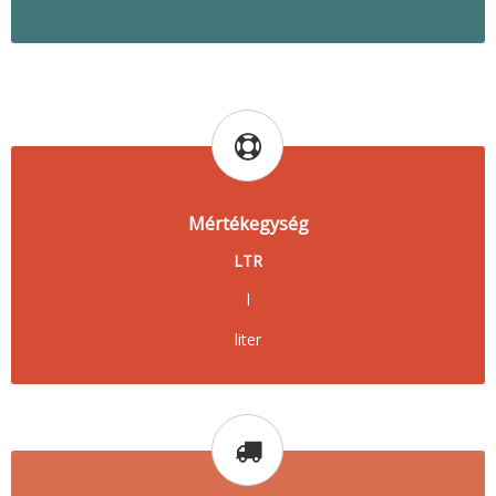
Mértékegység
LTR
l
liter