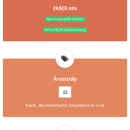
EKÁER info
Nem biztosíték köteles
Nincs FELIR kötelezettség
Áruosztály
22
Italok, alkoholtartalmú folyadékok és ecet