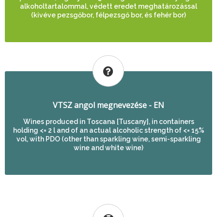
alkoholtartalommal, védett eredet meghatározással
(kivéve pezsgőbor, félpezsgő bor, és fehér bor)
VTSZ angol megnevezése - EN
Wines produced in Toscana [Tuscany], in containers
holding <= 2 l and of an actual alcoholic strength of <= 15%
vol, with PDO (other than sparkling wine, semi-sparkling
wine and white wine)