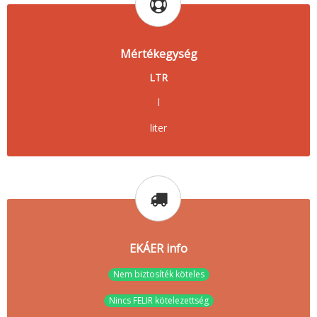
Mértékegység
LTR
l
liter
EKÁER info
Nem biztosíték köteles
Nincs FELIR kötelezettség