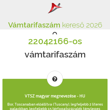
Vámtarifaszám
kereső 2026
22042166-os
vámtarifaszám
VTSZ magyar megnevezése - HU
Bor, Toscanaban előállítva (Tuscany), legfeljebb 2 literes
palackban, legfeljebb 15 térfogatszázalék tényleges