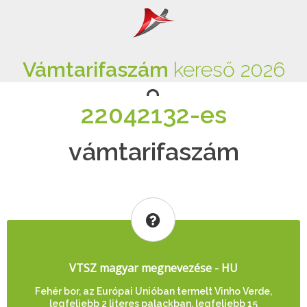
Vámtarifaszám
kereső 2026
22042132-es
vámtarifaszám
VTSZ magyar megnevezése - HU
Fehér bor, az Európai Unióban termelt Vinho Verde,
legfeljebb 2 literes palackban, legfeljebb 15