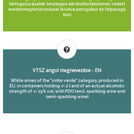
térfogatszázalék tényleges alkoholtartalommal, védett
eredetmeghatározással (kivéve pezsgőbor és félpezsgő
bor)
VTSZ angol megnevezése - EN
White wines of the "vinho verde" category, produced in
EU, in containers holding <= 2 l and of an actual alcoholic
strength of <= 15% vol, with PDO (excl. sparkling wine and
semi-sparkling wine)