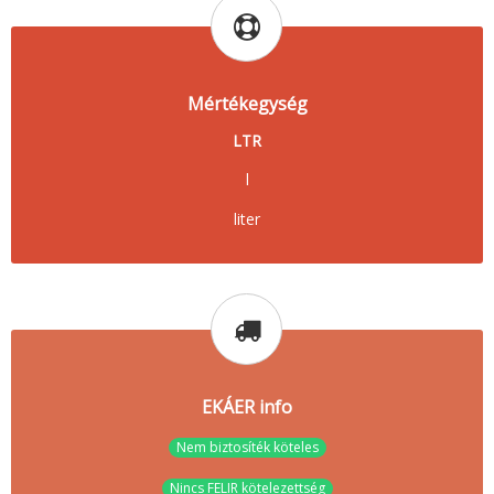
Mértékegység
LTR
l
liter
EKÁER info
Nem biztosíték köteles
Nincs FELIR kötelezettség