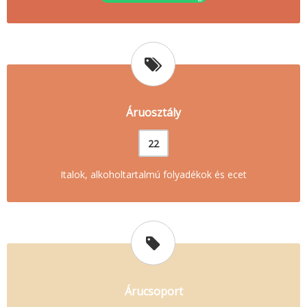
Áruosztály
22
Italok, alkoholtartalmú folyadékok és ecet
Árucsoport