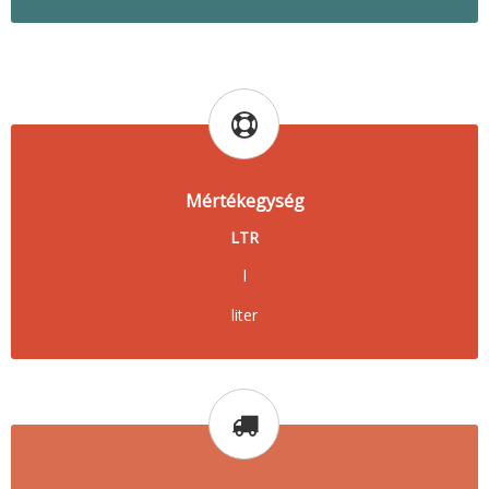
Mértékegység
LTR
l
liter