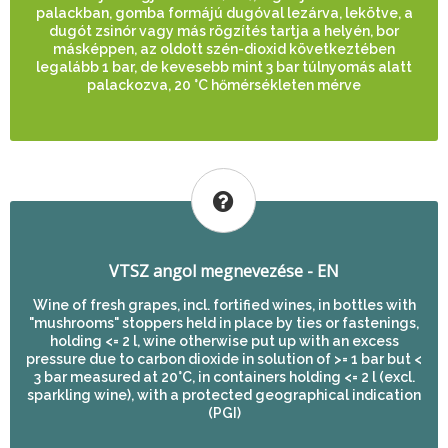
palackban, gomba formájú dugóval lezárva, lekötve, a
dugót zsinór vagy más rögzítés tartja a helyén, bor
másképpen, az oldott szén-dioxid következtében
legalább 1 bar, de kevesebb mint 3 bar túlnyomás alatt
palackozva, 20 °C hőmérsékleten mérve
VTSZ angol megnevezése - EN
Wine of fresh grapes, incl. fortified wines, in bottles with
"mushrooms" stoppers held in place by ties or fastenings,
holding <= 2 l, wine otherwise put up with an excess
pressure due to carbon dioxide in solution of >= 1 bar but <
3 bar measured at 20°C, in containers holding <= 2 l (excl.
sparkling wine), with a protected geographical indication
(PGI)