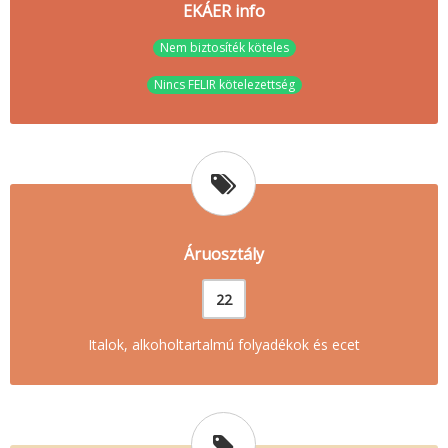
EKÁER info
Nem biztosíték köteles
Nincs FELIR kötelezettség
Áruosztály
22
Italok, alkoholtartalmú folyadékok és ecet