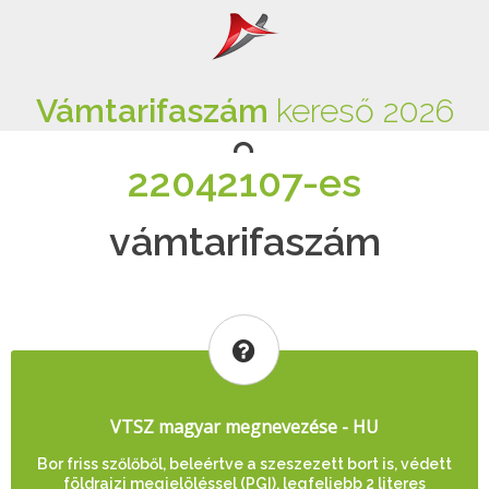
Vámtarifaszám
kereső 2026
22042107-es
vámtarifaszám
VTSZ magyar megnevezése - HU
Bor friss szőlőből, beleértve a szeszezett bort is, védett
földrajzi megjelöléssel (PGI), legfeljebb 2 literes