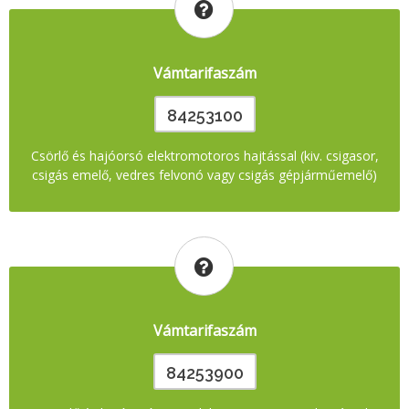
Vámtarifaszám
84253100
Csörlő és hajóorsó elektromotoros hajtással (kiv. csigasor,
csigás emelő, vedres felvonó vagy csigás gépjárműemelő)
Vámtarifaszám
84253900