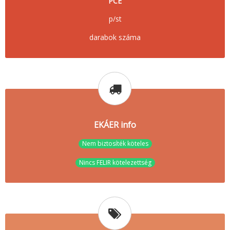
PCE
p/st
darabok száma
EKÁER info
Nem biztosíték köteles
Nincs FELIR kötelezettség