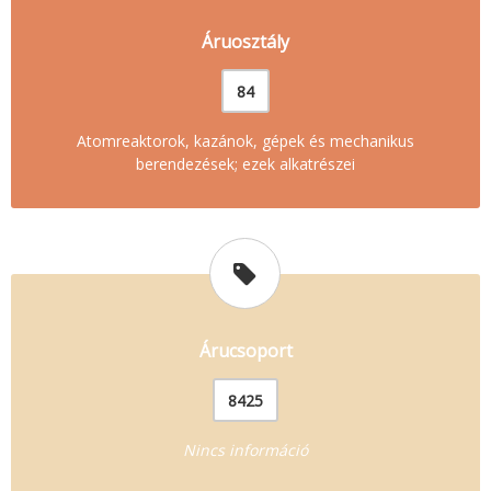
Áruosztály
84
Atomreaktorok, kazánok, gépek és mechanikus
berendezések; ezek alkatrészei
Árucsoport
8425
Nincs információ