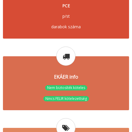
PCE
p/st
darabok száma
EKÁER info
Nem biztosíték köteles
Nincs FELIR kötelezettség