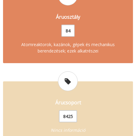
Áruosztály
84
Atomreaktorok, kazánok, gépek és mechanikus
berendezések; ezek alkatrészei
Árucsoport
8425
Nincs információ