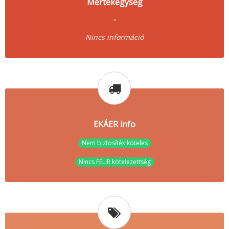
Mértékegység
-
Nincs információ
EKÁER info
Nem biztosíték köteles
Nincs FELIR kötelezettség