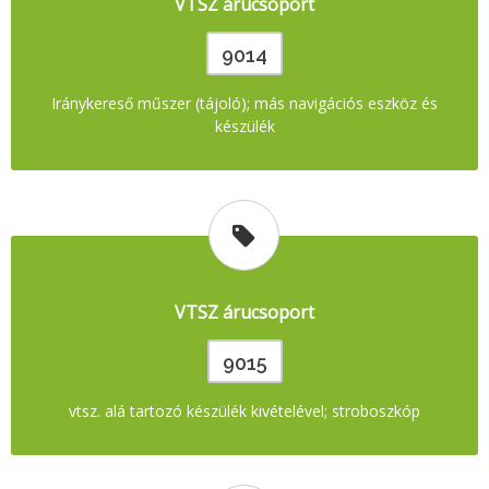
VTSZ árucsoport
9014
Iránykereső műszer (tájoló); más navigációs eszköz és
készülék
VTSZ árucsoport
9015
vtsz. alá tartozó készülék kivételével; stroboszkóp