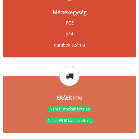
Mértékegység
PCE
p/st
darabok száma
EKÁER info
Nem biztosíték köteles
Nincs FELIR kötelezettség