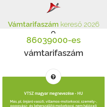
Vámtarifaszám
kereső 2026
86039000-es
vámtarifaszám
VTSZ magyar megnevezése - HU
Más, pl. önjáró vasúti, villamos-motorkocsi, személy-,
poggyász- és teherszállító motorkocsi, nem hálózati