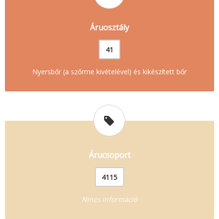
Áruosztály
41
Nyersbőr (a szőrme kivételével) és kikészített bőr
Árucsoport
4115
Nincs információ