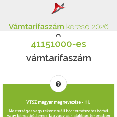
Vámtarifaszám
kereső 2026
41151000-es
vámtarifaszám
VTSZ magyar megnevezése - HU
Mesterséges vagy rekonstruált bőr, természetes bőrből
vagy bőrrostból lemez, lap vagy csík alakban, tekercsben