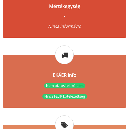
Mértékegység
-
Nincs információ
EKÁER info
Nem biztosíték köteles
Nincs FELIR kötelezettség