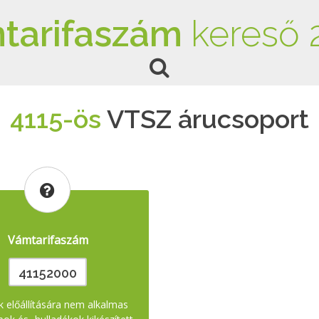
tarifaszám
kereső 
4115-ös
VTSZ árucsoport
Vámtarifaszám
41152000
k előállítására nem alkalmas