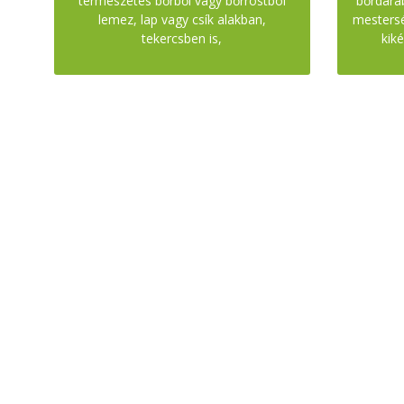
természetes bőrből vagy bőrrostból
bőrdarab
lemez, lap vagy csík alakban,
mestersé
tekercsben is,
kiké