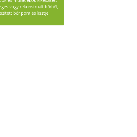
ok és -hulladékok kikészített
ges vagy rekonstruált bőrből,
szített bőr pora és lisztje