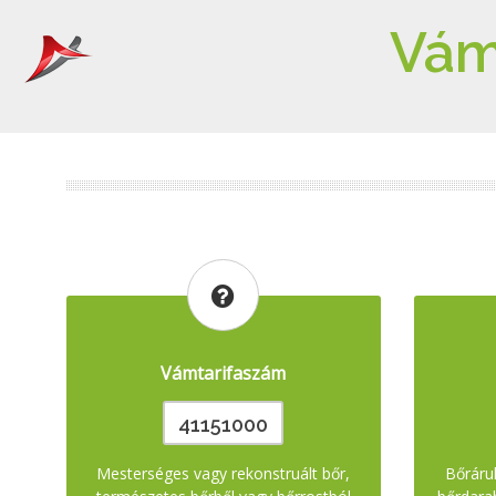
Vám
Vámtarifaszám
41151000
Mesterséges vagy rekonstruált bőr,
Bőráru