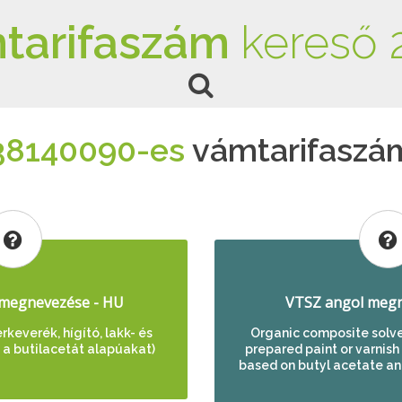
tarifaszám
kereső 
38140090-es
vámtarifaszá
megnevezése - HU
VTSZ angol megn
keverék, hígító, lakk- és
Organic composite solve
. a butilacetát alapúakat)
prepared paint or varnish
based on butyl acetate and