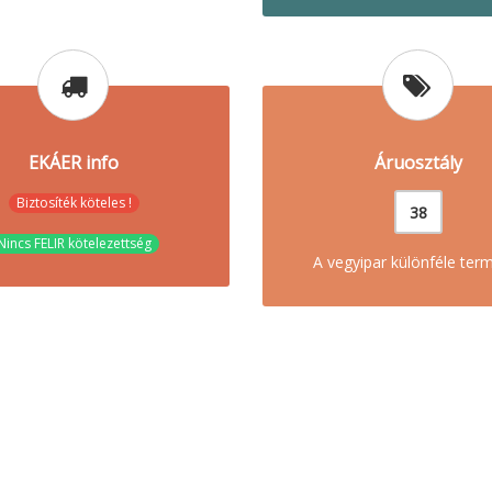
EKÁER info
Áruosztály
Biztosíték köteles !
38
Nincs FELIR kötelezettség
A vegyipar különféle ter