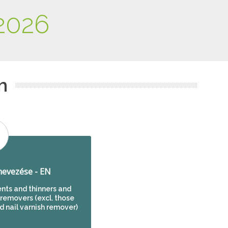
2026
m
evezése - EN
nts and thinners and
 removers (excl. those
 nail varnish remover)