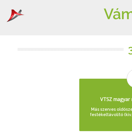
Vám
VTSZ magyar 
Más szerves oldószer
festékeltávolító (kiv