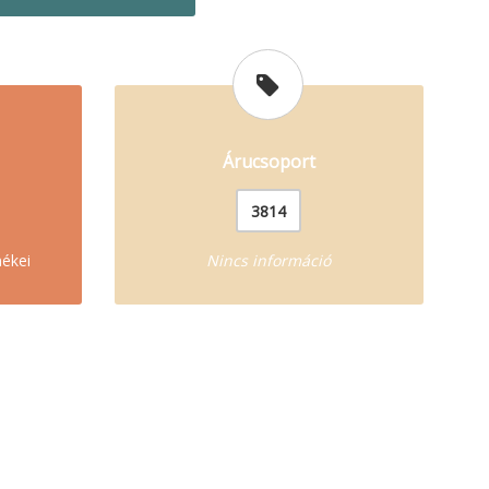
Árucsoport
3814
mékei
Nincs információ