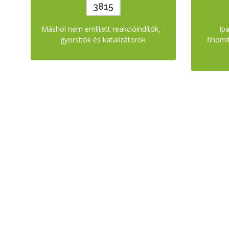
3815
Máshol nem említett reakcióindítók, -
Ipa
gyorsítók és katalizátorok
finomít