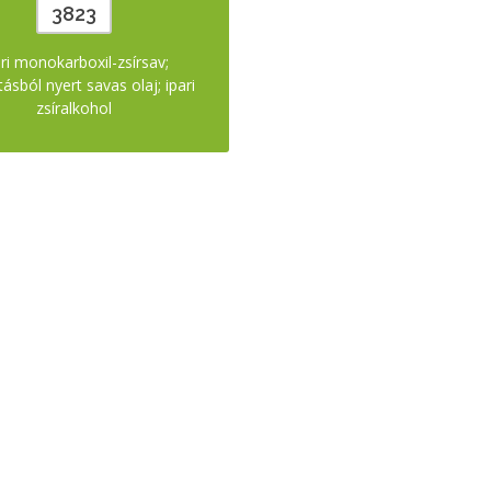
3823
ri monokarboxil-zsírsav;
ásból nyert savas olaj; ipari
zsíralkohol