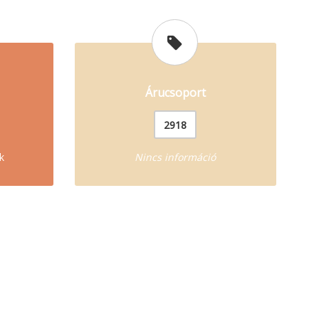
Árucsoport
2918
k
Nincs információ