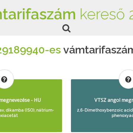
tarifaszám
kereső 
29189940-es
vámtarifaszá
megnevezése - HU
VTSZ angol megn
v, dikamba (ISO), nátrium-
2,6-Dimethoxybenzoic acid,
xiacetát
phenoxya