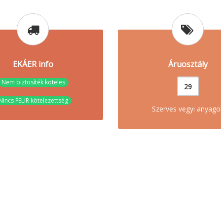
EKÁER info
Áruosztály
Nem biztosíték köteles
29
Nincs FELIR kötelezettség
Szerves vegyi anyago