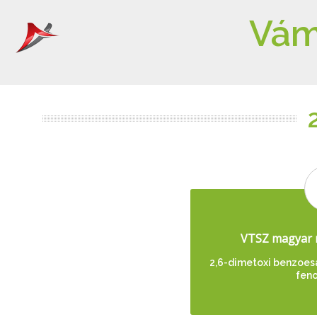
Vám
VTSZ magyar 
2,6-dimetoxi benzoesa
feno