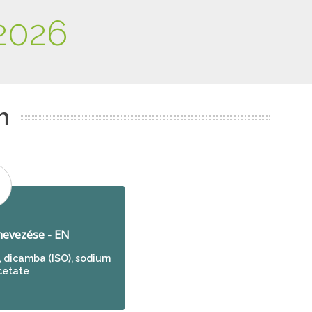
2026
m
evezése - EN
 dicamba (ISO), sodium
cetate