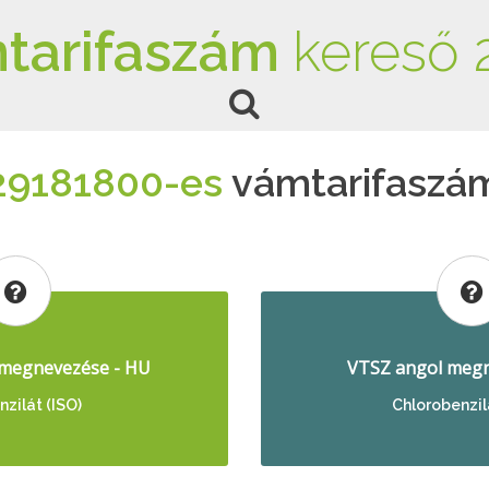
tarifaszám
kereső 
29181800-es
vámtarifaszá
megnevezése - HU
VTSZ angol megn
nzilát (ISO)
Chlorobenzil