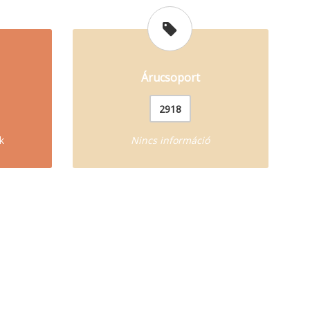
Árucsoport
2918
k
Nincs információ