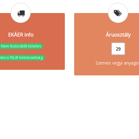
EKÁER info
Áruosztály
Nem biztosíték köteles
29
Nincs FELIR kötelezettség
Szerves vegyi anyago