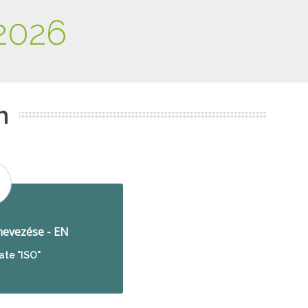
2026
m
evezése - EN
ate "ISO"