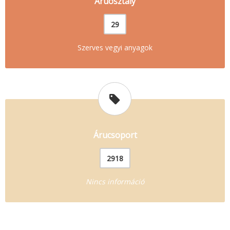
Áruosztály
29
Szerves vegyi anyagok
Árucsoport
2918
Nincs információ