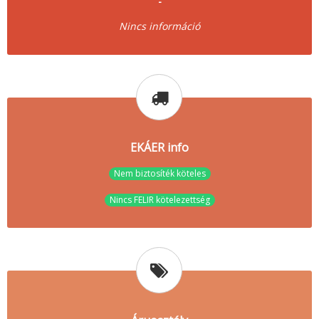
-
Nincs információ
EKÁER info
Nem biztosíték köteles
Nincs FELIR kötelezettség