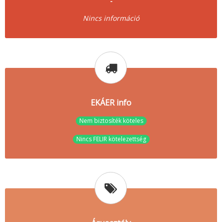
-
Nincs információ
EKÁER info
Nem biztosíték köteles
Nincs FELIR kötelezettség