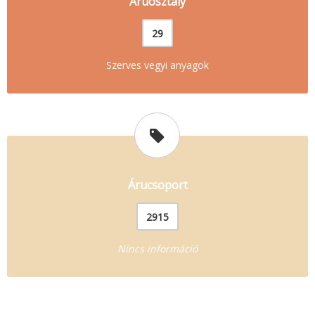
Áruosztály
29
Szerves vegyi anyagok
Árucsoport
2915
Nincs információ