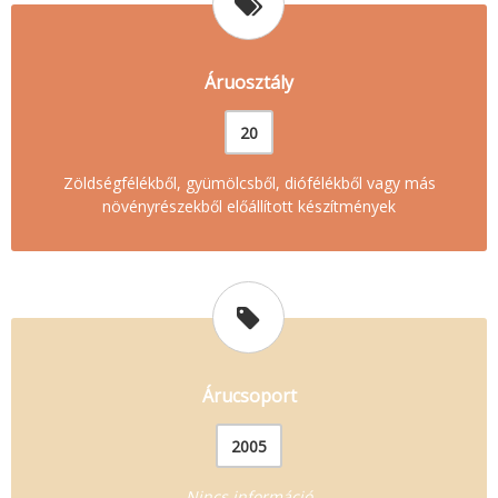
Áruosztály
20
Zöldségfélékből, gyümölcsből, diófélékből vagy más
növényrészekből előállított készítmények
Árucsoport
2005
Nincs információ