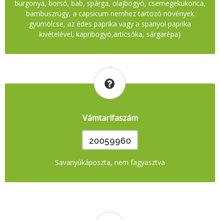
burgonya, borsó, bab, spárga, olajbogyó, csemegekukorica,
bambuszrügy, a capsicum nemhez tartozó növények
gyümölcse, az édes paprika vagy a spanyol paprika
kivételével, kapribogyó,articsóka, sárgarépa)
Vámtarifaszám
20059960
Savanyúkáposzta, nem fagyasztva