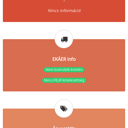
-
Nincs információ
EKÁER info
Nem biztosíték köteles
Nincs FELIR kötelezettség