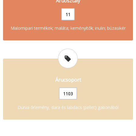
Áruosztály
11
Malomipari termékek; maláta; keményítők; inulin; búzasikér
Árucsoport
1103
Durva őrlemény, dara és labdacs (pellet) gabonából