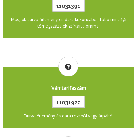
11031390
Más, pl. durva őrlemény és dara kukoricából, több mint 1,5
tömegszázalék zsírtartalommal
Vámtarifaszám
11031920
Durva őrlemény és dara rozsból vagy árpából