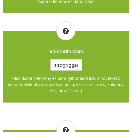
Durva őrlemény és dara rizsből
Vámtarifaszám
11031990
Más durva őrlemény és dara gabonából (kiv. a következő
gabonafélékből származókat: búza, kétszeres, rozs, kukorica,
rizs, árpa és zab)