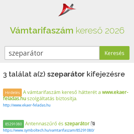
Vámtarifaszám
kereső 2026
3 találat a(z)
szeparátor
kifejezésre
A vámtarifaszám kereső hátterét a
www.ekaer-
Hirdetés
feladas.hu
szolgáltatás biztosítja.
http://www.ekaer-feladas.hu
Antennaszűrő és
szeparátor
85291080
https://www.symboltech.hu/vamtarifaszam/85291080/