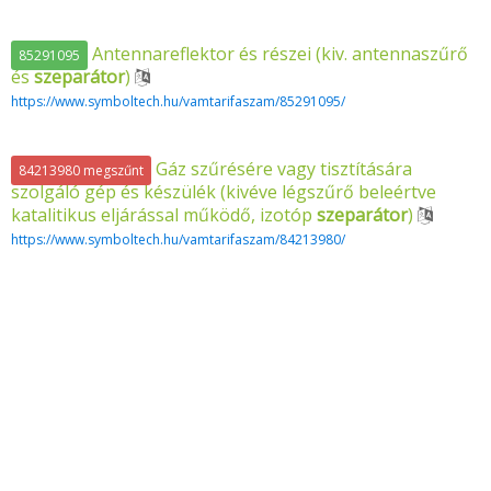
Antennareflektor és részei (kiv. antennaszűrő
85291095
és
szeparátor
)
https://www.symboltech.hu/vamtarifaszam/85291095/
Gáz szűrésére vagy tisztítására
84213980 megszűnt
szolgáló gép és készülék (kivéve légszűrő beleértve
katalitikus eljárással működő, izotóp
szeparátor
)
https://www.symboltech.hu/vamtarifaszam/84213980/