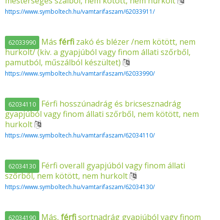
mesterséges szálból, nem kötött, nem hurkolt
https://www.symboltech.hu/vamtarifaszam/62033911/
Más
férfi
zakó és blézer /nem kötött, nem
62033990
hurkolt/ (kiv. a gyapjúból vagy finom állati szőrből,
pamutból, műszálból készültet)
https://www.symboltech.hu/vamtarifaszam/62033990/
Férfi hosszúnadrág és bricsesznadrág
62034110
gyapjúból vagy finom állati szőrből, nem kötött, nem
hurkolt
https://www.symboltech.hu/vamtarifaszam/62034110/
Férfi overall gyapjúból vagy finom állati
62034130
szőrből, nem kötött, nem hurkolt
https://www.symboltech.hu/vamtarifaszam/62034130/
Más,
férfi
sortnadrág gyapjúból vagy finom
62034190