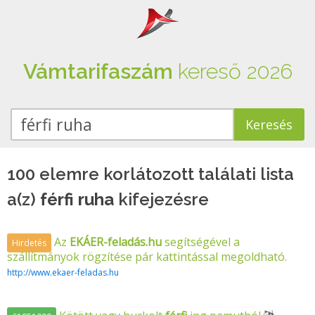
Vámtarifaszám
kereső 2026
100 elemre korlátozott találati lista
a(z)
férfi ruha
kifejezésre
Az
EKÁER-feladás.hu
segítségével a
Hirdetés
szállítmányok rögzítése pár kattintással megoldható.
http://www.ekaer-feladas.hu