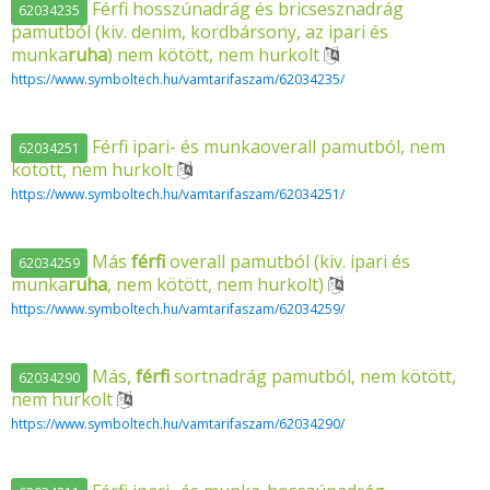
Férfi hosszúnadrág és bricsesznadrág
62034235
pamutból (kiv. denim, kordbársony, az ipari és
munka
ruha
) nem kötött, nem hurkolt
https://www.symboltech.hu/vamtarifaszam/62034235/
Férfi ipari- és munkaoverall pamutból, nem
62034251
kötött, nem hurkolt
https://www.symboltech.hu/vamtarifaszam/62034251/
Más
férfi
overall pamutból (kiv. ipari és
62034259
munka
ruha
, nem kötött, nem hurkolt)
https://www.symboltech.hu/vamtarifaszam/62034259/
Más,
férfi
sortnadrág pamutból, nem kötött,
62034290
nem hurkolt
https://www.symboltech.hu/vamtarifaszam/62034290/