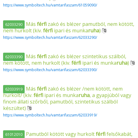
https://www.symboltech.hu/vamtarifaszam/61059090/
Más
férfi
zakó és blézer pamutból, nem kötött,
62033290
nem hurkolt (kiv.
férfi
ipari és munka
ruha
)
https://www.symboltech.hu/vamtarifaszam/62033290/
Más
férfi
zakó és blézer szintetikus szálból,
62033390
nem kötött, nem hurkolt (kiv.
férfi
ipari és munka
ruha
)
https://www.symboltech.hu/vamtarifaszam/62033390/
Más
férfi
zakó és blézer /nem kötött, nem
62033919
hurkolt/ (kiv.
férfi
ipari és munka
ruha
, a gyapjúból vagy
finom állati szőrből, pamutból, szintetikus szálból
készültet)
https://www.symboltech.hu/vamtarifaszam/62033919/
Pamutból kötött vagy hurkolt
férfi
felsőkabát,
61012010