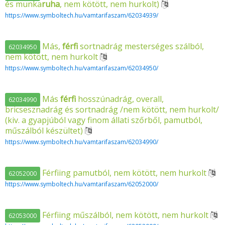
és munka
ruha
, nem kötött, nem hurkolt)
https://www.symboltech.hu/vamtarifaszam/62034939/
Más,
férfi
sortnadrág mesterséges szálból,
62034950
nem kötött, nem hurkolt
https://www.symboltech.hu/vamtarifaszam/62034950/
Más
férfi
hosszúnadrág, overall,
62034990
bricsesznadrág és sortnadrág /nem kötött, nem hurkolt/
(kiv. a gyapjúból vagy finom állati szőrből, pamutból,
műszálból készültet)
https://www.symboltech.hu/vamtarifaszam/62034990/
Férfiing pamutból, nem kötött, nem hurkolt
62052000
https://www.symboltech.hu/vamtarifaszam/62052000/
Férfiing műszálból, nem kötött, nem hurkolt
62053000