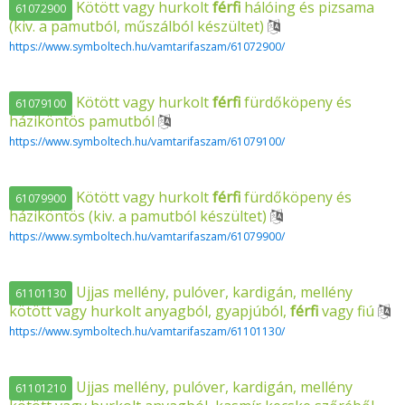
Kötött vagy hurkolt
férfi
hálóing és pizsama
61072900
(kiv. a pamutból, műszálból készültet)
https://www.symboltech.hu/vamtarifaszam/61072900/
Kötött vagy hurkolt
férfi
fürdőköpeny és
61079100
háziköntös pamutból
https://www.symboltech.hu/vamtarifaszam/61079100/
Kötött vagy hurkolt
férfi
fürdőköpeny és
61079900
háziköntös (kiv. a pamutból készültet)
https://www.symboltech.hu/vamtarifaszam/61079900/
Ujjas mellény, pulóver, kardigán, mellény
61101130
kötött vagy hurkolt anyagból, gyapjúból,
férfi
vagy fiú
https://www.symboltech.hu/vamtarifaszam/61101130/
Ujjas mellény, pulóver, kardigán, mellény
61101210