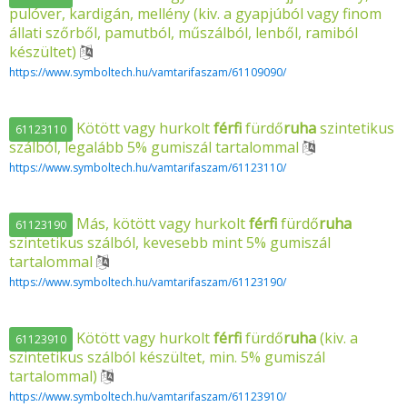
pulóver, kardigán, mellény (kiv. a gyapjúból vagy finom
állati szőrből, pamutból, műszálból, lenből, ramiból
készültet)
https://www.symboltech.hu/vamtarifaszam/61109090/
Kötött vagy hurkolt
férfi
fürdő
ruha
szintetikus
61123110
szálból, legalább 5% gumiszál tartalommal
https://www.symboltech.hu/vamtarifaszam/61123110/
Más, kötött vagy hurkolt
férfi
fürdő
ruha
61123190
szintetikus szálból, kevesebb mint 5% gumiszál
tartalommal
https://www.symboltech.hu/vamtarifaszam/61123190/
Kötött vagy hurkolt
férfi
fürdő
ruha
(kiv. a
61123910
szintetikus szálból készültet, min. 5% gumiszál
tartalommal)
https://www.symboltech.hu/vamtarifaszam/61123910/