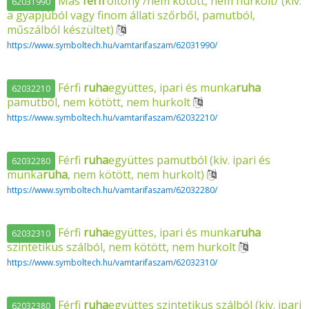
Más
férfi
öltöny /nem kötött, nem hurkolt/ (kiv.
62031990
a gyapjúból vagy finom állati szőrből, pamutból,
műszálból készültet)
https://www.symboltech.hu/vamtarifaszam/62031990/
Férfi
ruha
együttes, ipari és munka
ruha
62032210
pamutból, nem kötött, nem hurkolt
https://www.symboltech.hu/vamtarifaszam/62032210/
Férfi
ruha
együttes pamutból (kiv. ipari és
62032280
munka
ruha
, nem kötött, nem hurkolt)
https://www.symboltech.hu/vamtarifaszam/62032280/
Férfi
ruha
együttes, ipari és munka
ruha
62032310
szintetikus szálból, nem kötött, nem hurkolt
https://www.symboltech.hu/vamtarifaszam/62032310/
Férfi
ruha
együttes szintetikus szálból (kiv. ipari
62032380