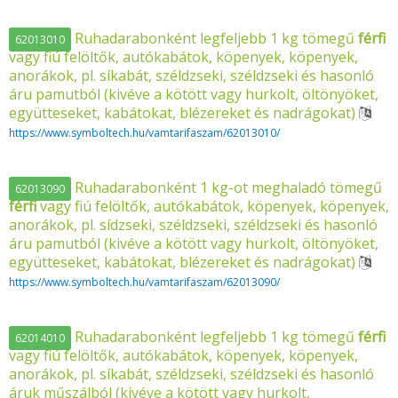
Ruhadarabonként legfeljebb 1 kg tömegű
férfi
62013010
vagy fiú felöltők, autókabátok, köpenyek, köpenyek,
anorákok, pl. síkabát, széldzseki, széldzseki és hasonló
áru pamutból (kivéve a kötött vagy hurkolt, öltönyöket,
együtteseket, kabátokat, blézereket és nadrágokat)
https://www.symboltech.hu/vamtarifaszam/62013010/
Ruhadarabonként 1 kg-ot meghaladó tömegű
62013090
férfi
vagy fiú felöltők, autókabátok, köpenyek, köpenyek,
anorákok, pl. sídzseki, széldzseki, széldzseki és hasonló
áru pamutból (kivéve a kötött vagy hurkolt, öltönyöket,
együtteseket, kabátokat, blézereket és nadrágokat)
https://www.symboltech.hu/vamtarifaszam/62013090/
Ruhadarabonként legfeljebb 1 kg tömegű
férfi
62014010
vagy fiú felöltők, autókabátok, köpenyek, köpenyek,
anorákok, pl. síkabát, széldzseki, széldzseki és hasonló
áruk műszálból (kivéve a kötött vagy hurkolt,