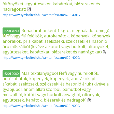
öltönyöket, együtteseket, kabátokat, blézereket és
nadrágokat)
https://www.symboltech.hu/vamtarifaszam/62014010/
Ruhadarabonként 1 kg-ot meghaladó tömegű
62014090
férfi
vagy fiú felöltők, autókabátok, köpenyek, köpenyek,
anorákok, pl. síkabát, széldzseki, széldzseki és hasonló
áru műszálból (kivéve a kötött vagy hurkolt, öltönyöket,
együtteseket, kabátokat, blézereket és nadrágokat)
https://www.symboltech.hu/vamtarifaszam/62014090/
Más textilanyagból
férfi
vagy fiú felöltők,
62019000
autókabátok, köpenyek, köpenyek, anorákok, pl.
síkabát, széldzseki, széldzseki és hasonló áruk (kivéve a
gyapjúból, finom állati szőrből, pamutból vagy
műszálból, kötött vagy hurkolt anyagból, öltönyök,
együttesek, kabátok, blézerek és nadrágok)
https://www.symboltech.hu/vamtarifaszam/62019000/