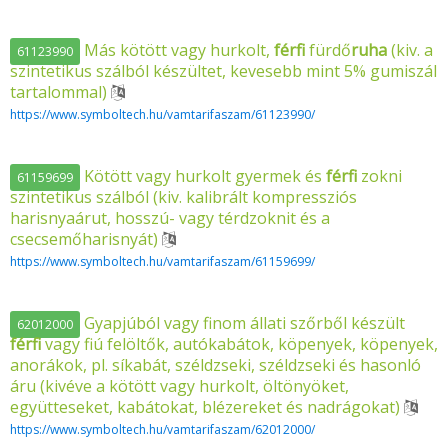
Más kötött vagy hurkolt,
férfi
fürdő
ruha
(kiv. a
61123990
szintetikus szálból készültet, kevesebb mint 5% gumiszál
tartalommal)
https://www.symboltech.hu/vamtarifaszam/61123990/
Kötött vagy hurkolt gyermek és
férfi
zokni
61159699
szintetikus szálból (kiv. kalibrált kompressziós
harisnyaárut, hosszú- vagy térdzoknit és a
csecsemőharisnyát)
https://www.symboltech.hu/vamtarifaszam/61159699/
Gyapjúból vagy finom állati szőrből készült
62012000
férfi
vagy fiú felöltők, autókabátok, köpenyek, köpenyek,
anorákok, pl. síkabát, széldzseki, széldzseki és hasonló
áru (kivéve a kötött vagy hurkolt, öltönyöket,
együtteseket, kabátokat, blézereket és nadrágokat)
https://www.symboltech.hu/vamtarifaszam/62012000/