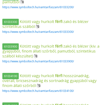
pamutból
https://www.symboltech.hu/vamtarifaszam/61033200/
Kötött vagy hurkolt
férfi
zakó és blézer
61033300
szintetikus szálból
https://www.symboltech.hu/vamtarifaszam/61033300/
Kötött vagy hurkolt
férfi
zakó és blézer (kiv. a
61033900
gyapjúból, finom állati szőrből, pamutból, szintetikus
szálból készültet)
https://www.symboltech.hu/vamtarifaszam/61033900/
Kötött vagy hurkolt
férfi
hosszúnadrág,
61034100
overall, bricsesznadrág és sortnadrág gyapjúból vagy
finom állati szőrből
https://www.symboltech.hu/vamtarifaszam/61034100/