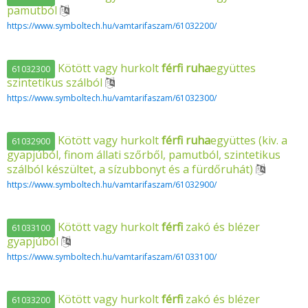
pamutból
https://www.symboltech.hu/vamtarifaszam/61032200/
Kötött vagy hurkolt
férfi
ruha
együttes
61032300
szintetikus szálból
https://www.symboltech.hu/vamtarifaszam/61032300/
Kötött vagy hurkolt
férfi
ruha
együttes (kiv. a
61032900
gyapjúból, finom állati szőrből, pamutból, szintetikus
szálból készültet, a sízubbonyt és a fürdőruhát)
https://www.symboltech.hu/vamtarifaszam/61032900/
Kötött vagy hurkolt
férfi
zakó és blézer
61033100
gyapjúból
https://www.symboltech.hu/vamtarifaszam/61033100/
Kötött vagy hurkolt
férfi
zakó és blézer
61033200