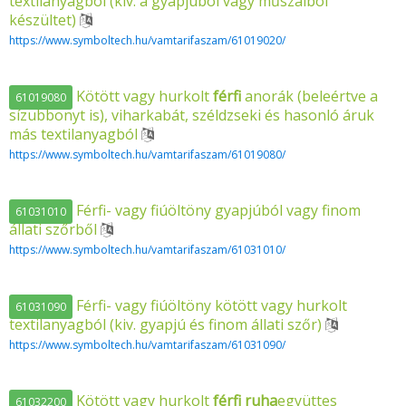
textilanyagból (kiv. a gyapjúból vagy műszálból
készültet)
https://www.symboltech.hu/vamtarifaszam/61019020/
Kötött vagy hurkolt
férfi
anorák (beleértve a
61019080
sízubbonyt is), viharkabát, széldzseki és hasonló áruk
más textilanyagból
https://www.symboltech.hu/vamtarifaszam/61019080/
Férfi- vagy fiúöltöny gyapjúból vagy finom
61031010
állati szőrből
https://www.symboltech.hu/vamtarifaszam/61031010/
Férfi- vagy fiúöltöny kötött vagy hurkolt
61031090
textilanyagból (kiv. gyapjú és finom állati szőr)
https://www.symboltech.hu/vamtarifaszam/61031090/
Kötött vagy hurkolt
férfi
ruha
együttes
61032200