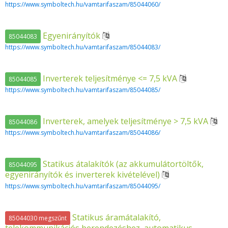
https://www.symboltech.hu/vamtarifaszam/85044060/
Egyenirányítók
85044083
https://www.symboltech.hu/vamtarifaszam/85044083/
Inverterek teljesítménye <= 7,5 kVA
85044085
https://www.symboltech.hu/vamtarifaszam/85044085/
Inverterek, amelyek teljesítménye > 7,5 kVA
85044086
https://www.symboltech.hu/vamtarifaszam/85044086/
Statikus átalakítók (az akkumulátortöltők,
85044095
egyenirányítók és inverterek kivételével)
https://www.symboltech.hu/vamtarifaszam/85044095/
Statikus áramátalakító,
85044030 megszűnt