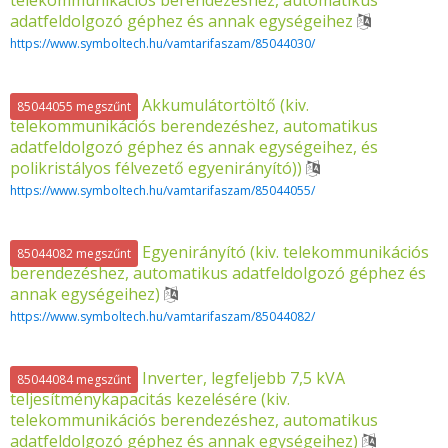
telekommunikációs berendezéshez, automatikus
adatfeldolgozó géphez és annak egységeihez
https://www.symboltech.hu/vamtarifaszam/85044030/
Akkumulátortöltő (kiv.
85044055 megszűnt
telekommunikációs berendezéshez, automatikus
adatfeldolgozó géphez és annak egységeihez, és
polikristályos félvezető egyenirányító))
https://www.symboltech.hu/vamtarifaszam/85044055/
Egyenirányító (kiv. telekommunikációs
85044082 megszűnt
berendezéshez, automatikus adatfeldolgozó géphez és
annak egységeihez)
https://www.symboltech.hu/vamtarifaszam/85044082/
Inverter, legfeljebb 7,5 kVA
85044084 megszűnt
teljesítménykapacitás kezelésére (kiv.
telekommunikációs berendezéshez, automatikus
adatfeldolgozó géphez és annak egységeihez)