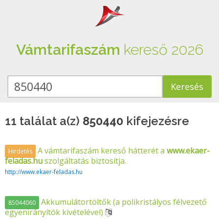
Vámtarifaszám
kereső 2026
11 találat a(z)
850440
kifejezésre
A vámtarifaszám kereső hátterét a
www.ekaer-
Hirdetés
feladas.hu
szolgáltatás biztosítja.
http://www.ekaer-feladas.hu
Akkumulátortöltők (a polikristályos félvezető
85044060
egyenirányítók kivételével)