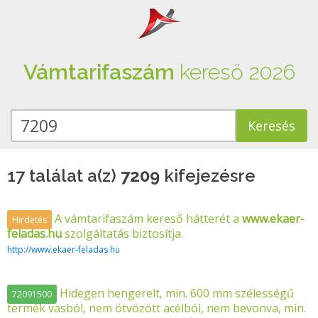
Vámtarifaszám
kereső 2026
17 találat a(z)
7209
kifejezésre
A vámtarifaszám kereső hátterét a
www.ekaer-
Hirdetés
feladas.hu
szolgáltatás biztosítja.
http://www.ekaer-feladas.hu
Hidegen hengerelt, min. 600 mm szélességű
72091500
termék vasból, nem ötvözött acélból, nem bevonva, min.